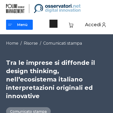
Vai
al
contenuto
Accedi
Menù
Menù
Home
/
Risorse
/
Comunicati stampa
Tra le imprese si diffonde il
design thinking,
nell’ecosistema italiano
interpretazioni originali ed
innovative
Comunicato stampa