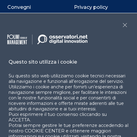
Convegni
Privacy policy
Webinar
Cookie policy
Close
Programmi
Sitemap
Dichiarazione di
accessibilità
Questo sito utilizza i cookie
Cookie Center
Su questo sito web utilizziamo cookie tecnici necessari
alla navigazione e funzionali all’erogazione del servizio.
Utilizziamo i cookie anche per fornirti un’esperienza di
navigazione sempre migliore, per facilitare le interazioni
Facebook
LinkedIn
Instag
con le nostre funzionalità social e per consentirti di
ricevere informazioni e offerte mirate aderenti alle tue
abitudini di navigazione e ai tuoi interessi.
Puoi esprimere il tuo consenso cliccando su
ACCETTA.
YouTube
X
Potrai sempre gestire le tue preferenze accedendo al
nostro COOKIE CENTER e ottenere maggiori
informazioni sui cookie utilizzati, visitando la nostra