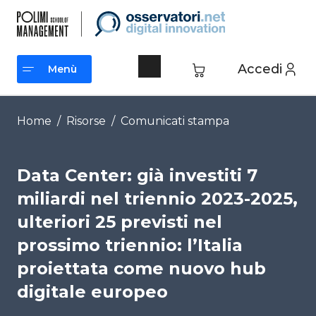
Vai
al
contenuto
Accedi
Menù
Menù
Home
/
Risorse
/
Comunicati stampa
Data Center: già investiti 7
miliardi nel triennio 2023-2025,
ulteriori 25 previsti nel
prossimo triennio: l’Italia
proiettata come nuovo hub
digitale europeo