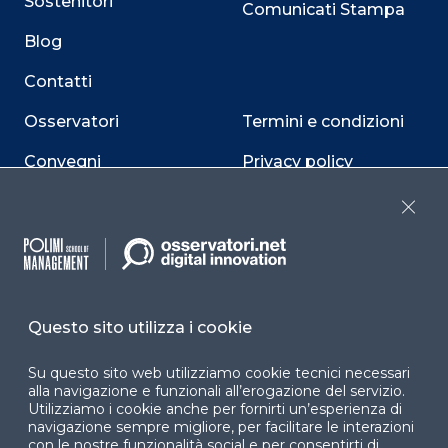
Sostenitori
Comunicati Stampa
Blog
Contatti
Osservatori
Termini e condizioni
Convegni
Privacy policy
Webinar
Cookie policy
Close
Programmi
Sitemap
Dichiarazione di
accessibilità
Questo sito utilizza i cookie
Cookie Center
Su questo sito web utilizziamo cookie tecnici necessari
alla navigazione e funzionali all’erogazione del servizio.
Utilizziamo i cookie anche per fornirti un’esperienza di
navigazione sempre migliore, per facilitare le interazioni
con le nostre funzionalità social e per consentirti di