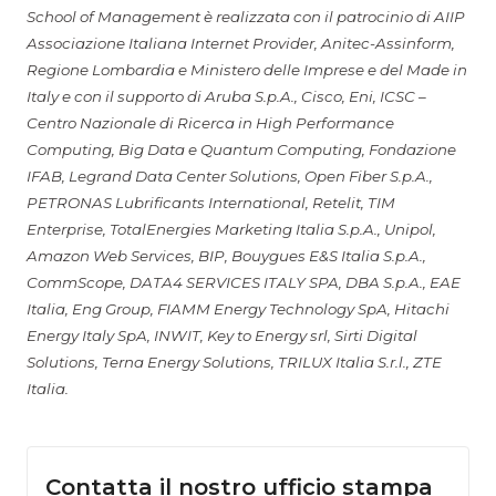
School of Management è realizzata con il patrocinio di AIIP
Associazione Italiana Internet Provider, Anitec-Assinform,
Regione Lombardia e Ministero delle Imprese e del Made in
Italy e con il supporto di Aruba S.p.A., Cisco, Eni, ICSC –
Centro Nazionale di Ricerca in High Performance
Computing, Big Data e Quantum Computing, Fondazione
IFAB, Legrand Data Center Solutions, Open Fiber S.p.A.,
PETRONAS Lubrificants International, Retelit, TIM
Enterprise, TotalEnergies Marketing Italia S.p.A., Unipol,
Amazon Web Services, BIP, Bouygues E&S Italia S.p.A.,
CommScope, DATA4 SERVICES ITALY SPA, DBA S.p.A., EAE
Italia, Eng Group, FIAMM Energy Technology SpA, Hitachi
Energy Italy SpA, INWIT, Key to Energy srl, Sirti Digital
Solutions, Terna Energy Solutions, TRILUX Italia S.r.l., ZTE
Italia.
Contatta il nostro ufficio stampa