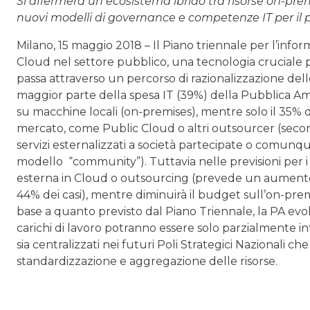
Si affermerà un ecosistema ibrido tra risorse on-pre
nuovi modelli di governance e competenze IT per il 
Milano, 15 maggio 2018 – Il Piano triennale per l’infor
Cloud nel settore pubblico, una tecnologia cruciale pe
passa attraverso un percorso di razionalizzazione delle 
maggior parte della spesa IT (39%) della Pubblica Ammi
su macchine locali (on-premises), mentre solo il 35% d
mercato, come Public Cloud o altri outsourcer (seco
servizi esternalizzati a società partecipate o comun
modello “community”). Tuttavia nelle previsioni per i 
esterna in Cloud o outsourcing (prevede un aumento 
44% dei casi), mentre diminuirà il budget sull’on-prem
base a quanto previsto dal Piano Triennale, la PA evolve
carichi di lavoro potranno essere solo parzialmente int
sia centralizzati nei futuri Poli Strategici Nazionali c
standardizzazione e aggregazione delle risorse.