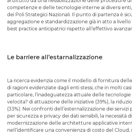
anzitutto da una flessibilizzazione delle procedure d
competenze e delle tecnologie interne ai diversi enti,
dei Poli Strategici Nazionali. Il punto di partenza è si
aggregazione e standardizzazione già in atto a livell
best practice anticipatrici rispetto all’effettivo avan
Le barriere all’estarnalizzazione
La ricerca evidenzia come il modello di fornitura dell
di ragioni evidenziate dagli enti stessi, che in molti 
particolare, l’inadeguatezza attuale delle tecnologie in
velocita? di attuazione delle iniziative (39%), la riduzi
(33%). Nei confronti dell’esternalizzazione dei servizi p
per sicurezza e privacy dei dati sensibili, la necessit
modernizzazione delle architetture applicative interne
nell’identificare una convenienza di costo del Cloud, 