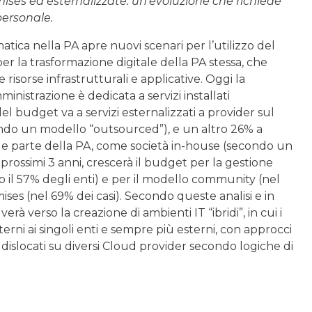
mises ed esternalizzate: un’evoluzione che richiede
personale.
matica nella PA apre nuovi scenari per l’utilizzo del
r la trasformazione digitale della PA stessa, che
risorse infrastrutturali e applicative. Oggi la
nistrazione è dedicata a servizi installati
el budget va a servizi esternalizzati a provider sul
ndo un modello “outsourced”), e un altro 26% a
que parte della PA, come società in-house (secondo un
prossimi 3 anni, crescerà il budget per la gestione
il 57% degli enti) e per il modello community (nel
ises (nel 69% dei casi). Secondo queste analisi e in
rà verso la creazione di ambienti IT “ibridi”, in cui i
erni ai singoli enti e sempre più esterni, con approcci
he dislocati su diversi Cloud provider secondo logiche di