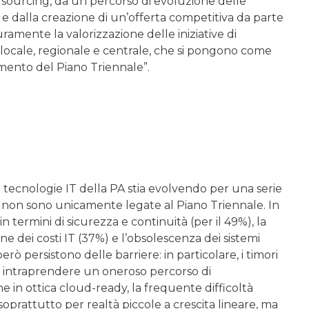
i sourcing, da un percorso di evoluzione delle
 e dalla creazione di un’offerta competitiva da parte
curamente la valorizzazione delle iniziative di
o locale, regionale e centrale, che si pongono come
zamento del Piano Triennale”.
e tecnologie IT della PA stia evolvendo per una serie
casi non sono unicamente legate al Piano Triennale. In
 termini di sicurezza e continuità (per il 49%), la
one dei costi IT (37%) e l’obsolescenza dei sistemi
erò persistono delle barriere: in particolare, i timori
à di intraprendere un oneroso percorso di
 in ottica cloud-ready, la frequente difficoltà
soprattutto per realtà piccole a crescita lineare, ma