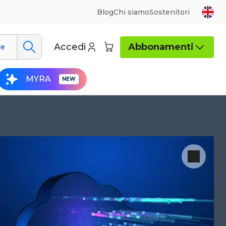
Blog
Chi siamo
Sostenitori
Accedi
Abbonamenti
ue
MYRA