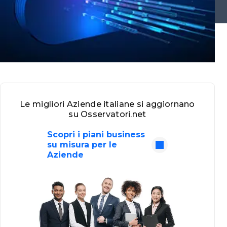
Le migliori Aziende italiane si aggiornano
su Osservatori.net
Scopri i piani business
su misura per le
Aziende