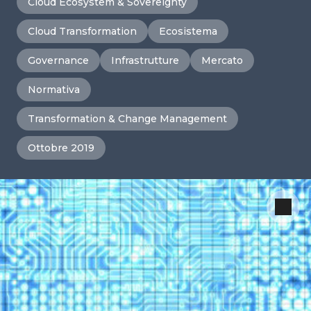
Cloud Ecosystem & Sovereignty
Cloud Transformation
Ecosistema
Governance
Infrastrutture
Mercato
Normativa
Transformation & Change Management
Ottobre 2019