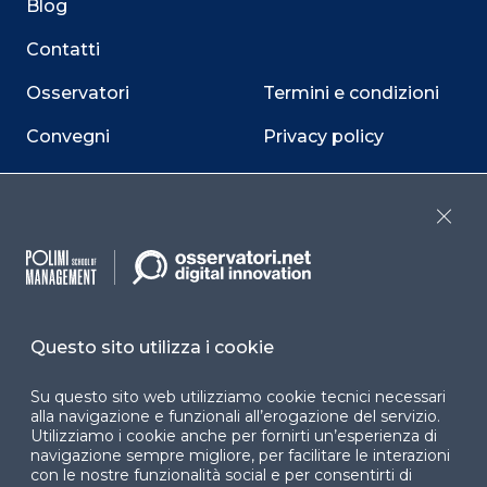
Blog
Contatti
Osservatori
Termini e condizioni
Convegni
Privacy policy
Webinar
Cookie policy
Programmi
Sitemap
Close
Dichiarazione di
accessibilità
Cookie Center
Questo sito utilizza i cookie
Su questo sito web utilizziamo cookie tecnici necessari
alla navigazione e funzionali all’erogazione del servizio.
Utilizziamo i cookie anche per fornirti un’esperienza di
Facebook
LinkedIn
Instag
navigazione sempre migliore, per facilitare le interazioni
con le nostre funzionalità social e per consentirti di