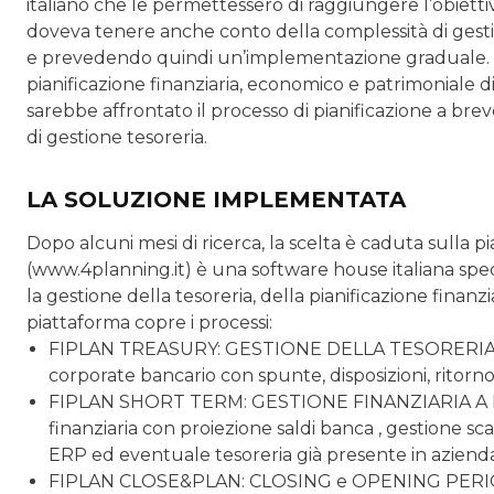
italiano che le permettessero di raggiungere l’obiet­ti
doveva tenere anche conto della complessità di gesti
e prevedendo quindi un’implementazione graduale. L’
pia­nificazione finanziaria, economico e patrimoniale 
sarebbe affrontato il processo di pianificazione a brev
di gestione tesoreria.
LA SOLUZIONE IMPLEMENTATA
Dopo alcuni mesi di ricerca, la scelta è caduta sulla
(www.4planning.it) è una software house italiana spec
la gestione della tesoreria, della pianificazione finanzi
piattaforma copre i processi:
FIPLAN TREASURY: GESTIONE DELLA TESORERIA (in­
corpo­rate bancario con spunte, disposizioni, ritorn
FIPLAN SHORT TERM: GESTIONE FINANZIARIA A BRE
finanziaria con proiezione saldi banca , gestione sc
ERP ed eventuale tesoreria già presente in aziend
FIPLAN CLOSE&PLAN: CLOSING e OPENING PERIO­DICO