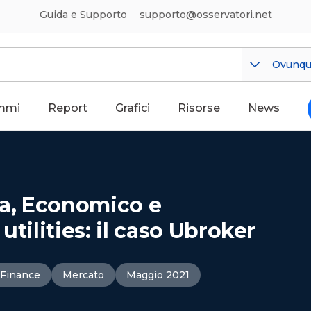
Guida e Supporto
supporto@osservatori.net
Ovunq
mmi
Report
Grafici
Risorse
News
ia, Economico e
utilities: il caso Ubroker
 Finance
Mercato
Maggio 2021