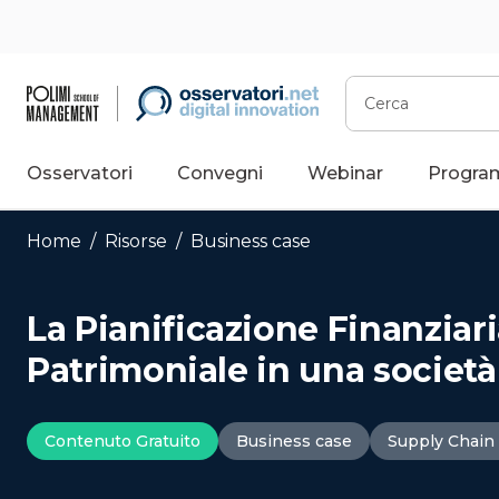
Vai
al
contenuto
Cerca
Osservatori
Convegni
Webinar
Progra
Home
/
Risorse
/
Business case
La Pianificazione Finanziar
Patrimoniale in una società 
Contenuto Gratuito
Business case
Supply Chain