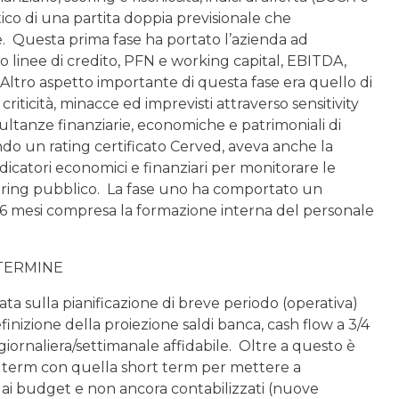
co di una partita doppia previsionale che
te. Questa prima fase ha portato l’azienda ad
izzo linee di credito, PFN e working capital, EBITDA,
ta. Altro aspetto importante di questa fase era quello di
criticità, minacce ed imprevisti attraverso sensitivity
risultanze finanziarie, economiche e patrimoniali di
vendo un rating certificato Cerved, aveva anche la
dicatori economici e finanziari per monitorare le
coring pubblico. La fase uno ha comportato un
 6 mesi compresa la formazione interna del personale
E TERMINE
ata sulla pianificazione di breve periodo (operativa)
efinizione della proiezione saldi banca, cash flow a 3/4
 giornaliera/settimanale affidabile. Oltre a questo è
g term con quella short term per mettere a
dai budget e non ancora contabilizzati (nuove