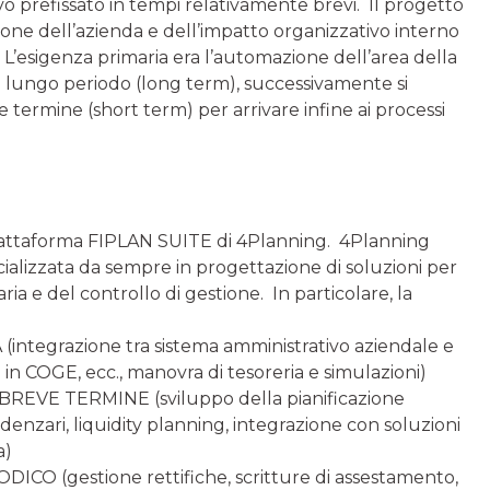
vo prefissato in tempi relativamente brevi. Il progetto
one dell’azienda e dell’impatto organizzativo interno
esigenza primaria era l’automazione dell’area della
di lungo periodo (long term), successivamente si
e termine (short term) per arrivare infine ai processi
 piattafor­ma FIPLAN SUITE di 4Planning. 4Planning
ializzata da sempre in progettazione di soluzioni per
aria e del controllo di gestione. In particolare, la
tegrazione tra sistema amministrativo aziendale e
o in COGE, ecc., manovra di tesoreria e simulazioni)
­VE TERMINE (sviluppo della pianificazione
adenzari, liquidity planning, integrazione con soluzioni
a)
 (gestione rettifiche, scritture di assestamento,