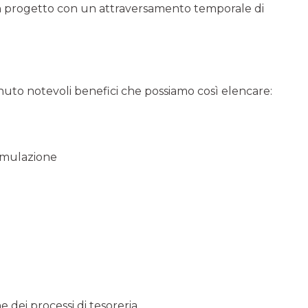
un progetto con un attraversa­mento temporale di
nuto notevoli benefici che possiamo così elencare:
imu­lazione
e dei processi di tesoreria.