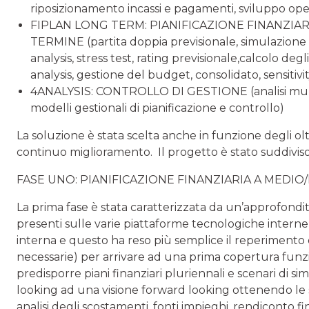
riposizionamento incassi e pagamenti, sviluppo op
FIPLAN LONG TERM: PIANIFICAZIONE FINANZIA
TER­MINE (partita doppia previsionale, simulazione s
analysis, stress test, rating previsionale,calcolo degli 
analysis, gestione del budget, consolidato, sensitivit
4ANALYSIS: CONTROLLO DI GESTIONE (analisi mul­ti
modelli gestionali di pianificazione e controllo)
La soluzione è stata scelta anche in funzione degli oltre
continuo miglio­ramento. Il progetto è stato suddiviso
FASE UNO: PIANIFICAZIONE FINANZIARIA A MEDI
La prima fase è stata caratterizzata da un’approfondita 
presenti sulle varie piattaforme tecnologiche interne
interna e questo ha reso più semplice il reperimento 
necessarie) per arrivare ad una prima copertura funz
predisporre piani finanziari pluriennali e scenari di si
looking ad una visione forward looking ottenendo le s
analisi degli scostamen­ti, fonti impieghi, rendiconto fina