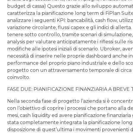
budget di cassa) Questo grazie allo sviluppo automati
caratterizza la pianificazione long term di FiPlan Sui
analizzare i se­guenti KPI: bancabilità, cash flow, util
variazione circolante, flussi capex e gli indici di aller
tene­re sotto controllo, tramite scenari di simulazione, 
analysis per va­lutare anticipatamente i riflessi sulle 
modifiche alle ipotesi iniziali di scenario. Ubroker, a
necessità di inserire nelle proprie dashboard anche in
performance del proprio piano industriale e dello s
progetto con un attraversa­mento temporale di circa
coinvolto.
FASE DUE: PIANIFICAZIONE FINANZIARIA A BREV
Nella seconda fase di progetto l’azienda si è concentr
con l’obiet­tivo di coprire i processi che portano alla d
mesi, cash liquidity ed avere pianificazione finanziaria
stata completamente integrata la piani­ficazione lon
disposizione di quest’ultima i movimenti provenienti 