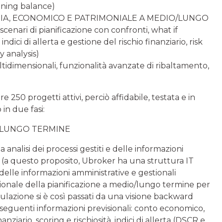
ening balance)
RIA, ECONOMICO E PATRIMONIALE A MEDIO/LUNGO
cenari di pianificazione con confronti, what if
indici di allerta e gestione del rischio finanziario, risk
y analysis)
dimensionali, funzionalità avanzate di ribaltamento,
 250 progetti attivi, perciò affidabile, testata e in
 in due fasi:
O/LUN­GO TERMINE
analisi dei processi gestiti e delle informazioni
 (a questo proposito, Ubroker ha una struttura IT
delle informazioni amministrative e gestionali
ionale della pianificazione a medio/lungo termine per
mula­zione si è così passati da una visione backward
eguenti informa­zioni previsionali: conto economico,
nziario, scoring e rischio­sità, indici di allerta (DSCR e