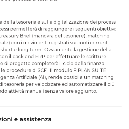
a della tesoreria e sulla digitalizzazione dei processi
cessi permetterà di raggiun­gere i seguenti obiettivi:
treasury Brief (manovra del tesoriere), matching
ale) con i movimenti registrati sui conti correnti
e short e long term. Ovviamente la gestione della
con il back end ERP per effettuare le scritture
e di progetto completerà il ciclo della finanza
te le procedure di SCF. Il modulo FIPLAN SUITE
enza Artificiale (AI), rende possibile un matching
di tesoreria per velocizzare ed automatizzare il più
tando attività manuali senza valore aggiunto.
ioni e assistenza