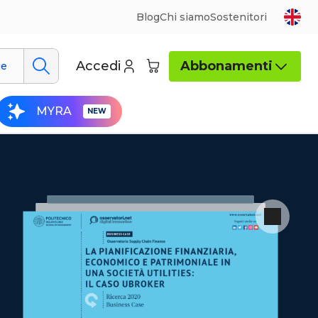
Blog
Chi siamo
Sostenitori
Accedi
Abbonamenti
ue
MYRA