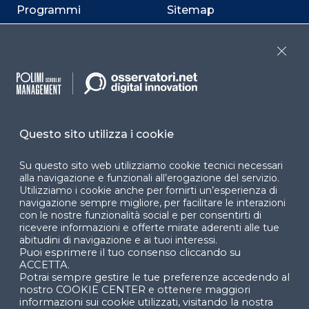
Programmi
Sitemap
Dichiarazione di
accessibilità
Close
Cookie Center
Questo sito utilizza i cookie
Facebook
LinkedIn
Instag
Su questo sito web utilizziamo cookie tecnici necessari
alla navigazione e funzionali all’erogazione del servizio.
Utilizziamo i cookie anche per fornirti un’esperienza di
navigazione sempre migliore, per facilitare le interazioni
YouTube
X
con le nostre funzionalità social e per consentirti di
ricevere informazioni e offerte mirate aderenti alle tue
abitudini di navigazione e ai tuoi interessi.
Puoi esprimere il tuo consenso cliccando su
ACCETTA.
Potrai sempre gestire le tue preferenze accedendo al
nostro COOKIE CENTER e ottenere maggiori
informazioni sui cookie utilizzati, visitando la nostra