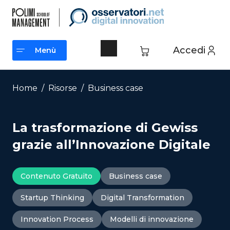
Vai
al
contenuto
Accedi
Menù
Menù
Home
/
Risorse
/
Business case
La trasformazione di Gewiss
grazie all’Innovazione Digitale
Contenuto Gratuito
Business case
Startup Thinking
Digital Transformation
Innovation Process
Modelli di innovazione