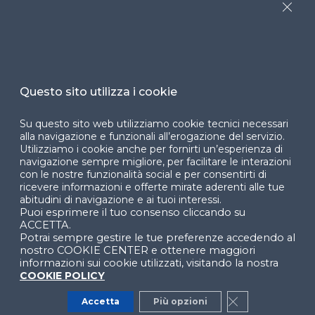
Close
Dichiarazione di
accessibilità
Cookie Center
Questo sito utilizza i cookie
Su questo sito web utilizziamo cookie tecnici necessari
Facebook
LinkedIn
Instag
alla navigazione e funzionali all’erogazione del servizio.
Utilizziamo i cookie anche per fornirti un’esperienza di
navigazione sempre migliore, per facilitare le interazioni
con le nostre funzionalità social e per consentirti di
ricevere informazioni e offerte mirate aderenti alle tue
YouTube
X
abitudini di navigazione e ai tuoi interessi.
Puoi esprimere il tuo consenso cliccando su
ACCETTA.
Potrai sempre gestire le tue preferenze accedendo al
nostro COOKIE CENTER e ottenere maggiori
informazioni sui cookie utilizzati, visitando la nostra
COOKIE POLICY
© 2024 Copyright © Politecnico di Milano Dipartimento
Accetta
Più opzioni
Close GDPR Co
di Ingegneria Gestionale