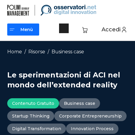
Vai
al
contenuto
Accedi
Menù
Menù
Home
/
Risorse
/
Business case
Le sperimentazioni di ACI nel
mondo dell’extended reality
Contenuto Gratuito
Business case
Startup Thinking
Corporate Entrepreneurship
Digital Transformation
Innovation Process