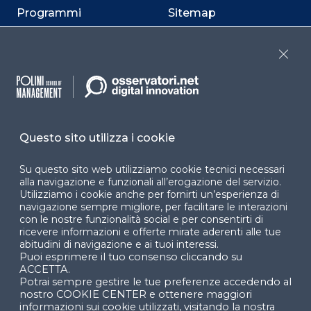
Programmi
Sitemap
Dichiarazione di
accessibilità
Close
Cookie Center
Questo sito utilizza i cookie
Facebook
LinkedIn
Instag
Su questo sito web utilizziamo cookie tecnici necessari
alla navigazione e funzionali all’erogazione del servizio.
Utilizziamo i cookie anche per fornirti un’esperienza di
navigazione sempre migliore, per facilitare le interazioni
YouTube
X
con le nostre funzionalità social e per consentirti di
ricevere informazioni e offerte mirate aderenti alle tue
abitudini di navigazione e ai tuoi interessi.
Puoi esprimere il tuo consenso cliccando su
ACCETTA.
Potrai sempre gestire le tue preferenze accedendo al
nostro COOKIE CENTER e ottenere maggiori
informazioni sui cookie utilizzati, visitando la nostra