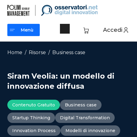
Vai
al
contenuto
Accedi
Menù
Menù
Home
/
Risorse
/
Business case
Siram Veolia: un modello di
innovazione diffusa
Contenuto Gratuito
Business case
Startup Thinking
Digital Transformation
Innovation Process
Modelli di innovazione