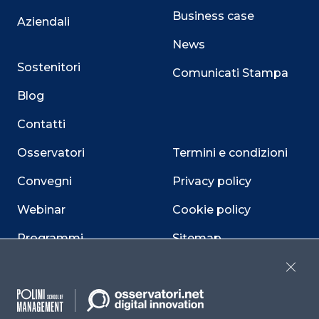
Business case
Aziendali
News
Sostenitori
Comunicati Stampa
Blog
Contatti
Osservatori
Termini e condizioni
Convegni
Privacy policy
Webinar
Cookie policy
Programmi
Sitemap
Dichiarazione di
Close
accessibilità
Cookie Center