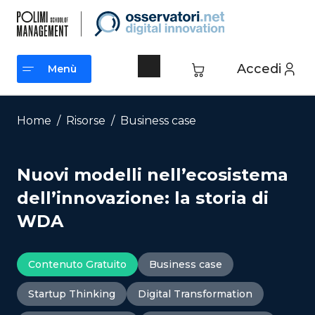
Vai
al
contenuto
Accedi
Menù
Menù
Home
/
Risorse
/
Business case
Nuovi modelli nell’ecosistema
dell’innovazione: la storia di
WDA
Contenuto Gratuito
Business case
Startup Thinking
Digital Transformation