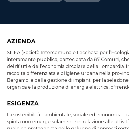
AZIENDA
SILEA (Società Intercomunale Lecchese per l’Ecologia 
interamente pubblica, partecipata da 87 Comuni, che si 
dei rifiuti e dell’economia circolare della Lombardia. In 
raccolta differenziata e di igiene urbana nella provinc
Bergamo, e della gestione di impianti per la selezione e 
organica e la produzione di energia elettrica, offrendo i
ESIGENZA
La sostenibilità – ambientale, sociale ed economica – 
spinta non emerge solamente in relazione alle attivita
ruolo da protagonista nello sviluppo di approcci sosten