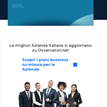
Le migliori Aziende italiane si aggiornano
su Osservatori.net
Scopri i piani business
su misura per le
Aziende