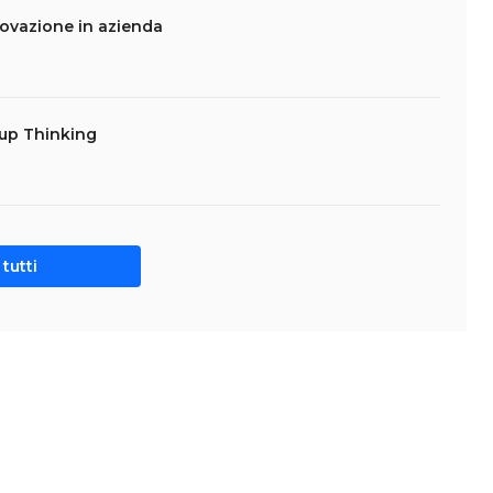
novazione in azienda
tup Thinking
tutti