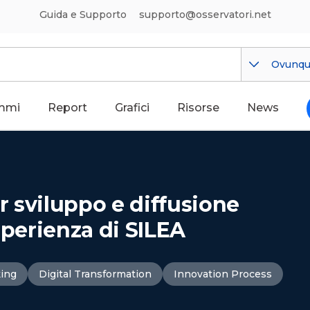
Guida e Supporto
supporto@osservatori.net
Ovunq
mmi
Report
Grafici
Risorse
News
r sviluppo e diffusione
sperienza di SILEA
king
Digital Transformation
Innovation Process