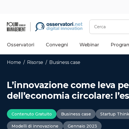
Vai
al
contenuto
Cerca
Osservatori
Convegni
Webinar
Progra
Home
/
Risorse
/
Business case
L’innovazione come leva pe
dell’economia circolare: l’e
Contenuto Gratuito
Business case
Startup Thin
Modelli di innovazione
Gennaio 2023