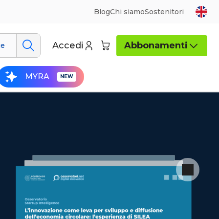
Blog
Chi siamo
Sostenitori
Accedi
Abbonamenti
ue
MYRA