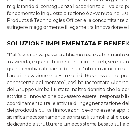
migliorando di conseguenza l’esperienza e il valore p
fondamentale in questa direzione è avvenuto nel 2019 
Products & Technologies Officer e la concomitante dec
stringere maggiormente il legame tra Innovazione e Bu
SOLUZIONE IMPLEMENTATA E BENEFI
“Dall’esperienza passata abbiamo realizzato quanto s
in azienda, e quindi trarne benefici concreti, senza u
questo motivo abbiamo definito l’introduzione di ruol
l’area innovazione e la Funzioni di Business da cui
conoscenze del mercato”, così ha raccontato Alberto
del Gruppo Cimbali. È stato inoltre definito che le pe
attività di innovazione dovessero essere i responsabili 
coordinamento tra le attività di ingegnerizzazione del
dei prodotti a cui tali innovazioni devono essere appl
significa necessariamente aprirsi agli stimoli e alle o
dedicando a strutturare un ecosistema basato sulla co