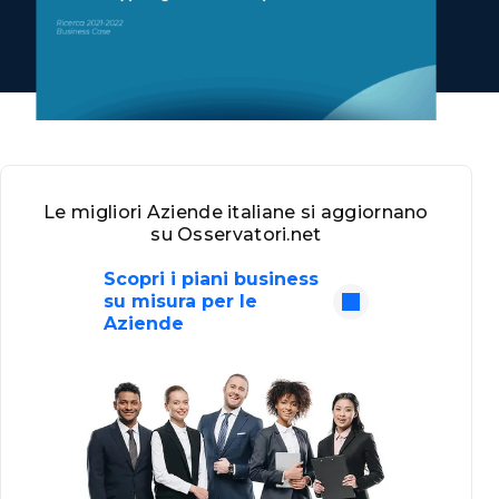
Le migliori Aziende italiane si aggiornano
su Osservatori.net
Scopri i piani business
su misura per le
Aziende