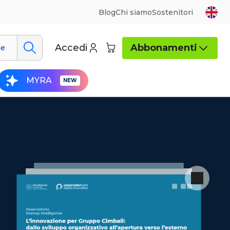
Blog
Chi siamo
Sostenitori
Accedi
Abbonamenti
ue
MYRA