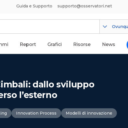
Guida e Supporto
supporto@osservatori.net
Ovunq
mmi
Report
Grafici
Risorse
News
imbali: dallo sviluppo
erso l’esterno
king
Innovation Process
Modelli di innovazione