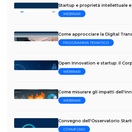
Startup e proprietà intellettuale 
WEBINAR
Come approcciare la Digital Trans
PROGRAMMA TEMATICO
Open Innovation e startup: il Cor
WEBINAR
Come misurare gli impatti dell'in
WEBINAR
Convegno dell'Osservatorio Star
CONVEGNO