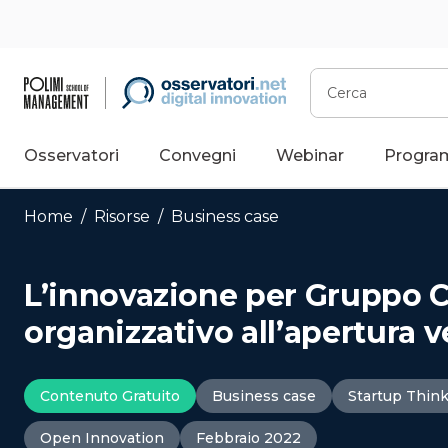
Vai
al
contenuto
Cerca
Osservatori
Convegni
Webinar
Progra
Home
/
Risorse
/
Business case
L’innovazione per Gruppo C
organizzativo all’apertura v
Contenuto Gratuito
Business case
Startup Thin
Open Innovation
Febbraio 2022