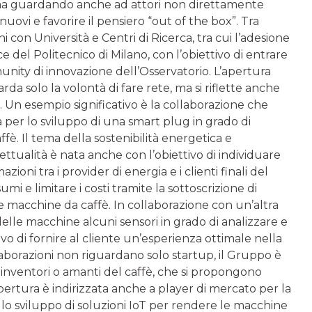
, ma guardando anche ad attori non direttamente
nuovi e favorire il pensiero “out of the box”. Tra
 con Università e Centri di Ricerca, tra cui l’adesione
 del Politecnico di Milano, con l’obiettivo di entrare
nity di innovazione dell’Osservatorio. L’apertura
rda solo la volontà di fare rete, ma si riflette anche
. Un esempio significativo è la collaborazione che
per lo sviluppo di una smart plug in grado di
è. Il tema della sostenibilità energetica e
ettualità è nata anche con l’obiettivo di individuare
ioni tra i provider di energia e i clienti finali del
i e limitare i costi tramite la sottoscrizione di
lle macchine da caffè. In collaborazione con un’altra
o delle macchine alcuni sensori in grado di analizzare e
ivo di fornire al cliente un’esperienza ottimale nella
aborazioni non riguardano solo startup, il Gruppo è
i, inventori o amanti del caffè, che si propongono
ertura è indirizzata anche a player di mercato per la
e lo sviluppo di soluzioni IoT per rendere le macchine