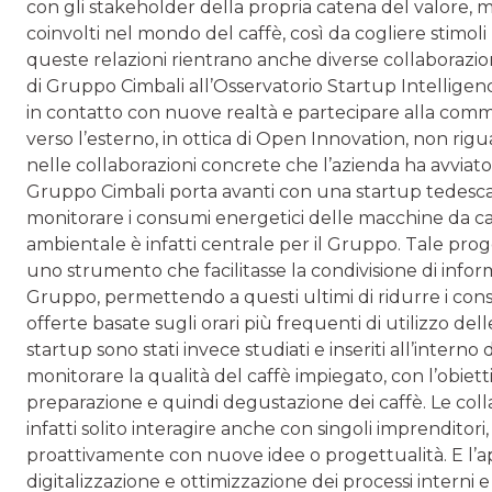
con gli stakeholder della propria catena del valore
coinvolti nel mondo del caffè, così da cogliere stimoli 
queste relazioni rientrano anche diverse collaborazioni
di Gruppo Cimbali all’Osservatorio Startup Intelligence
in contatto con nuove realtà e partecipare alla commu
verso l’esterno, in ottica di Open Innovation, non rigua
nelle collaborazioni concrete che l’azienda ha avviato
Gruppo Cimbali porta avanti con una startup tedesca 
monitorare i consumi energetici delle macchine da caff
ambientale è infatti centrale per il Gruppo. Tale prog
uno strumento che facilitasse la condivisione di informaz
Gruppo, permettendo a questi ultimi di ridurre i consum
offerte basate sugli orari più frequenti di utilizzo de
startup sono stati invece studiati e inseriti all’intern
monitorare la qualità del caffè impiegato, con l’obiett
preparazione e quindi degustazione dei caffè. Le coll
infatti solito interagire anche con singoli imprenditor
proattivamente con nuove idee o progettualità. E l’ap
digitalizzazione e ottimizzazione dei processi interni 