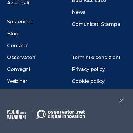
Business case
Aziendali
News
Sostenitori
Comunicati Stampa
Blog
Contatti
Osservatori
Termini e condizioni
Convegni
Privacy policy
Webinar
Cookie policy
Programmi
Sitemap
Close
Dichiarazione di
accessibilità
Cookie Center