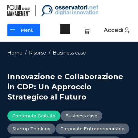
Vai
al
contenuto
Accedi
Menù
Menù
Home
/
Risorse
/
Business case
Innovazione e Collaborazione
in CDP: Un Approccio
Strategico al Futuro
Contenuto Gratuito
Business case
Startup Thinking
Corporate Entrepreneurship