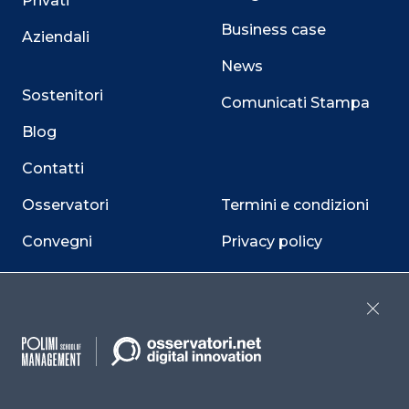
Privati
Business case
Aziendali
News
Sostenitori
Comunicati Stampa
Blog
Contatti
Osservatori
Termini e condizioni
Convegni
Privacy policy
Webinar
Cookie policy
Programmi
Sitemap
Close
Dichiarazione di
accessibilità