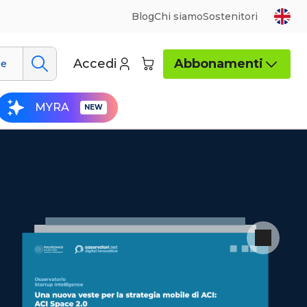
Blog
Chi siamo
Sostenitori
Accedi
Abbonamenti
ue
MYRA