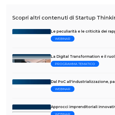
Scopri altri contenuti di Startup Think
Le peculiarità e le criticità dei r
WEBINAR
La Digital Transformation e il ruo
PROGRAMMA TEMATICO
Dal PoC all'industrializzazione, p
WEBINAR
Approcci imprenditoriali innovati
WEBINAR