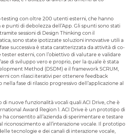
rowd-testing con oltre 200 utenti esterni, che hanno
 e punti di debolezza dell’App. Gli spunti sono stati
, tramite sessioni di Design Thinking con il
ca, sono state ipotizzate soluzioni innovative utili a
fase successiva è stata caratterizzata da attività di co-
ester esterni, con l’obiettivo di valutare e validare
ase di sviluppo vero e proprio, per la quale è stata
evelopment Method (DSDM) e il framework SCRUM,
erni con rilasci iterativi per ottenere feedback
o nella fase di rilascio progressivo dell’applicazione al
di nuove funzionalità vocali quali ACI Drive, che è
ernational Award Region 1. ACI Drive è un prototipo di
e ha consentito all’azienda di sperimentare e testare
al riconoscimento e all’interazione vocale. Il prototipo
elle tecnologie e dei canali di interazione vocale,