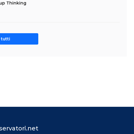
tup Thinking
tutti
ervatori.net