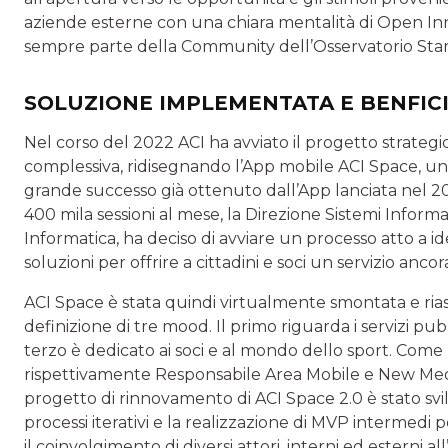
aziende esterne con una chiara mentalità di Open In
sempre parte della Community dell’Osservatorio Start
SOLUZIONE IMPLEMENTATA E BENFIC
Nel corso del 2022 ACI ha avviato il progetto strategi
complessiva, ridisegnando l’App mobile ACI Space, uno 
grande successo già ottenuto dall’App lanciata nel 20
400 mila sessioni al mese, la Direzione Sistemi Informat
Informatica, ha deciso di avviare un processo atto a ide
soluzioni per offrire a cittadini e soci un servizio ancora
ACI Space è stata quindi virtualmente smontata e ri
definizione di tre mood. Il primo riguarda i servizi pubb
terzo è dedicato ai soci e al mondo dello sport. Com
rispettivamente Responsabile Area Mobile e New Medi
progetto di rinnovamento di ACI Space 2.0 è stato 
processi iterativi e la realizzazione di MVP intermedi p
il coinvolgimento di diversi attori, interni ed esterni all