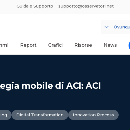
Guida e Supporto
supporto@osservatori.net
Ovunq
mmi
Report
Grafici
Risorse
News
egia mobile di ACI: ACI
king
Digital Transformation
Innovation Process