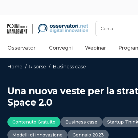
Vai
al
contenuto
Cerca
Osservatori
Convegni
Webinar
Progra
Home
/
Risorse
/
Business case
Una nuova veste per la strat
Space 2.0
Contenuto Gratuito
Business case
Startup Thin
Modelli di innovazione
Gennaio 2023