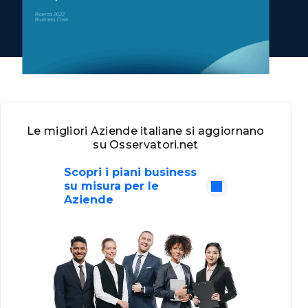
Le migliori Aziende italiane si aggiornano
su Osservatori.net
Scopri i piani business
su misura per le
Aziende