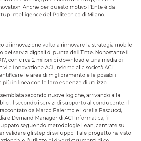
novation. Anche per questo motivo l’Ente è da
up Intelligence del Politecnico di Milano.
I
co di innovazione volto a rinnovare la strategia mobile
dei servizi digitali di punta dell’Ente. Nonostante il
17, con circa 2 milioni di download e una media di
ivi e Innovazione ACI, insieme alla società ACI
ntificare le aree di miglioramento e le possibili
 più in linea con le loro esigenze di utilizzo.
assemblata secondo nuove logiche, arrivando alla
lici, il secondo i servizi di supporto al conducente, il
e raccontato da Marco Palermo e Lorella Pascucci,
a e Demand Manager di ACI Informatica, “il
sviluppato seguendo metodologie Lean, centrate su
er validare gli step di sviluppo. Tale progetto ha visto
’azienda, e l’utilizzo di diversi strumenti di co-