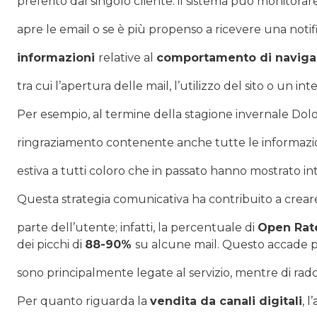
preferito dal singolo cliente: il sistema può monitora
apre le email o se è più propenso a ricevere una noti
informazioni
relative al
comportamento di navig
tra cui l’apertura delle mail, l’utilizzo del sito o un in
Per esempio, al termine della stagione invernale Dol
ringraziamento contenente anche tutte le informazioni 
estiva a tutti coloro che in passato hanno mostrato int
Questa strategia comunicativa ha contribuito a crea
parte dell’utente; infatti, la percentuale di
Open Rate
dei picchi di
88-90%
su alcune mail. Questo accade 
sono principalmente legate al servizio, mentre di rado
Per quanto riguarda la
vendita da canali digitali
, 