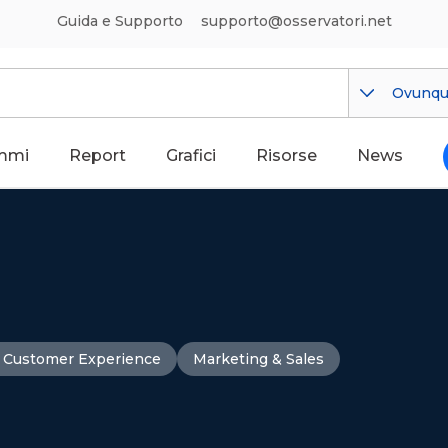
Guida e Supporto
supporto@osservatori.net
Ovunq
mmi
Report
Grafici
Risorse
News
 Customer Experience
Marketing & Sales