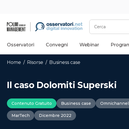
Vai
al
contenuto
Cerca
Osservatori
Convegni
Webinar
Progra
Home
/
Risorse
/
Business case
Il caso Dolomiti Superski
Contenuto Gratuito
Business case
Omnichannel
MarTech
Dicembre 2022