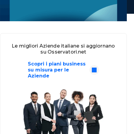
Le migliori Aziende italiane si aggiornano
su Osservatori.net
Scopri i piani business
su misura per le
Aziende