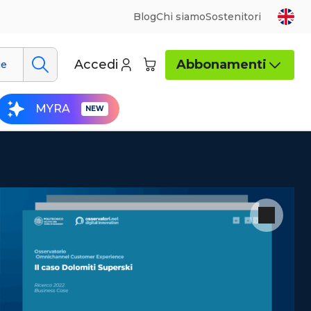
Blog
Chi siamo
Sostenitori
Accedi
Abbonamenti
ue
MYRA