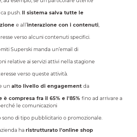
re, ad esempio, se un particolare utente
fica push.
Il sistema salva tutte le
azione
e all’
interazione con i contenuti
,
teresse verso alcuni contenuti specifici.
omiti Superski manda un’email di
relative ai servizi attivi nella stagione
eresse verso queste attività.
re un
alto livello di engagement
da
 è compresa fra il 65% e l’85%
fino ad arrivare a
perché le comunicazioni
 sono di tipo pubblicitario o promozionale.
l’azienda ha
ristrutturato l’online shop