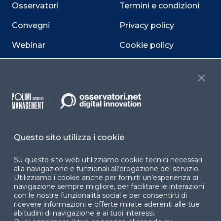
Osservatori
Termini e condizioni
Convegni
Privacy policy
Webinar
Cookie policy
Programmi
Sitemap
Clos
Dichiarazione di
accessibilità
Cookie Center
Questo sito utilizza i cookie
Su questo sito web utilizziamo cookie tecnici necessari
Facebook
LinkedIn
Instag
alla navigazione e funzionali all’erogazione del servizio.
Utilizziamo i cookie anche per fornirti un’esperienza di
navigazione sempre migliore, per facilitare le interazioni
con le nostre funzionalità social e per consentirti di
ricevere informazioni e offerte mirate aderenti alle tue
YouTube
X
abitudini di navigazione e ai tuoi interessi.