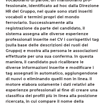
vocabolario di parole, un mansionario pro­
fessionale, identificato ad hoc dalla Direzione
HR del Grup­po, nel quale sono stati inseriti
vocaboli e termini propri del mondo
ferroviario. Successivamente alla
registrazione da parte del candidato, il
sistema assegna alle diverse esperien­ze
professionali inserite nel CV i corrispettivi tag
(sulla base delle descrizioni dei ruoli del
Gruppo) e mostra alla persona le associazioni
effettuate per una sua conferma. In questa
maniera, il candidato può ricalibrare le
diverse informazioni inserite e modificare i
tag assegnati in automatico, aggiun­gendone
di nuovi o eliminando quelli non in linea. Il
motore elabora solamente i dati relativi alle
esperienze professio­nali al fine di creare una
classifica dei profili più in linea alla posizione
ricercata, in cui compare il nome della