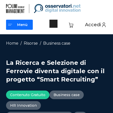
Vai
al
contenuto
Accedi
Menù
Menù
Home
/
Risorse
/
Business case
La Ricerca e Selezione di
Ferrovie diventa digitale con il
progetto “Smart Recruiting”
Contenuto Gratuito
Business case
HR Innovation