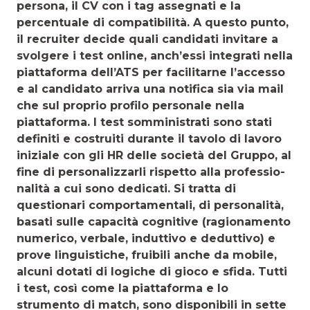
persona, il CV con i tag assegnati e la
percentuale di compatibilità. A questo punto,
il recruiter decide quali candidati invitare a
svolgere i test online, anch’essi integrati nella
piattaforma dell’ATS per facilitarne l’accesso
e al candidato arriva una notifica sia via mail
che sul proprio profilo personale nella
piattaforma. I test somministrati sono stati
definiti e costru­iti durante il tavolo di lavoro
iniziale con gli HR delle società del Gruppo, al
fine di personalizzarli rispetto alla professio­
nalità a cui sono dedicati. Si tratta di
questionari comporta­mentali, di personalità,
basati sulle capacità cognitive (ragio­namento
numerico, verbale, induttivo e deduttivo) e
prove linguistiche, fruibili anche da mobile,
alcuni dotati di logiche di gioco e sfida. Tutti
i test, così come la piattaforma e lo
strumento di match, sono disponibili in sette