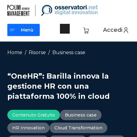
Vai
al
contenuto
Accedi
Menù
Menù
Home
/
Risorse
/
Business case
“OneHR”: Barilla innova la
gestione HR con una
piattaforma 100% in cloud
Contenuto Gratuito
Business case
HR Innovation
Cloud Transformation