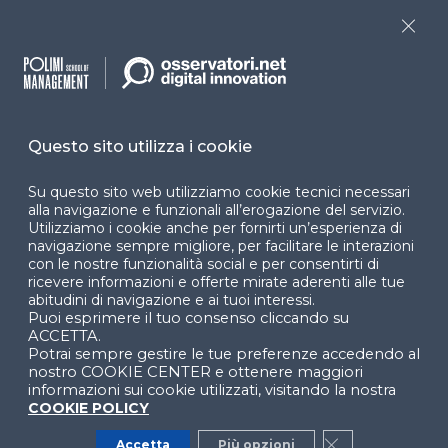
Close
Dichiarazione di
accessibilità
Cookie Center
Questo sito utilizza i cookie
Su questo sito web utilizziamo cookie tecnici necessari
Facebook
LinkedIn
Instag
alla navigazione e funzionali all’erogazione del servizio.
Utilizziamo i cookie anche per fornirti un’esperienza di
navigazione sempre migliore, per facilitare le interazioni
con le nostre funzionalità social e per consentirti di
ricevere informazioni e offerte mirate aderenti alle tue
YouTube
X
abitudini di navigazione e ai tuoi interessi.
Puoi esprimere il tuo consenso cliccando su
ACCETTA.
Potrai sempre gestire le tue preferenze accedendo al
nostro COOKIE CENTER e ottenere maggiori
informazioni sui cookie utilizzati, visitando la nostra
COOKIE POLICY
© 2024 Copyright © Politecnico di Milano Dipartimento
Accetta
Più opzioni
Close GDPR Co