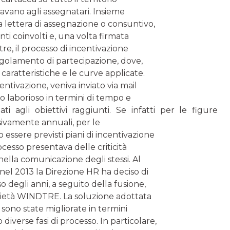
gnavano agli assegnatari. Insieme
 lettera di assegnazione o consuntivo,
 coinvolti e, una volta firmata
tre, il processo di incentivazione
olamento di partecipazione, dove,
o caratteristiche e le curve applicate.
tivazione, veniva inviato via mail
lto laborioso in termini di tempo e
i agli obiettivi raggiunti. Se infatti per le figure
sivamente annuali, per le
 essere previsti piani di incentivazione
ocesso presentava delle criticità
 nella comunicazione degli stessi. Al
, nel 2013 la Direzione HR ha deciso di
degli anni, a seguito della fusione,
ocietà WINDTRE. La soluzione adottata
i sono state migliorate in termini
diverse fasi di processo. In particolare,