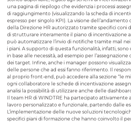
una pagina di riepilogo che evidenzia i processi asseg
di raggiungimento (visualizzando la scheda di incentiva
espresso per singolo KPI). La visione dell’andamento de
della Direzione HR autorizzato tramite specifici coni di v
di strutturare interamente il piano di incentivazione a
può automatizzare l’invio di notifiche tramite mail 
i piani. A supporto di questa funzionalità, infatti, sono 
in base alle necessità, ad esempio per l’assegnazione d
dei target. Infine, anche i manager possono visualizza
delle persone che ad essi fanno riferimento. Il respo
al proprio front-end, può accedere alla sezione “le mi
ogni collaboratore le schede di incentivazione assegnate 
analisi la possibilità di utilizzare anche delle dashbo
Il team HR di WINDTRE ha partecipato attivamente al
lavoro personalizzato e funzionale, partendo dalle esig
L’implementazione delle nuove soluzioni tecnologiche
specifici piani di formazione che hanno coinvolto il pe