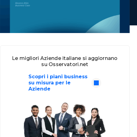
Le migliori Aziende italiane si aggiornano
su Osservatori.net
Scopri i piani business
su misura per le
Aziende