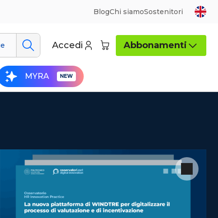
Blog
Chi siamo
Sostenitori
Accedi
Abbonamenti
ue
MYRA