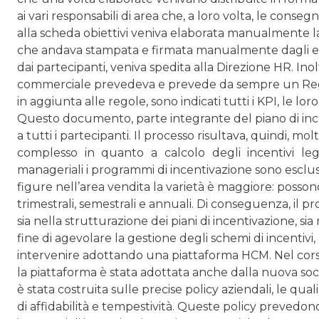
ai vari responsabili di area che, a loro volta, le conse
alla scheda obiettivi veniva elaborata manualmente la
che andava stampata e firmata manualmente dagli enti
dai partecipanti, veniva spedita alla Direzione HR. Inol
commerciale prevedeva e prevede da sempre un Reg
in aggiunta alle regole, sono indicati tutti i KPI, le lor
Questo documento, parte integrante del piano di incen
a tutti i partecipanti. Il processo risultava, quindi, mo
complesso in quanto a calcolo degli incentivi legat
manageriali i programmi di incentivazione sono esclu
figure nell’area vendita la varietà è maggiore: possono
trimestrali, semestrali e annuali. Di conseguenza, il pr
sia nella strutturazione dei piani di incentivazione, sia
fine di agevolare la gestione degli schemi di incentivi
intervenire adottando una piattaforma HCM. Nel corso 
la piattaforma è stata adottata anche dalla nuova s
è stata costruita sulle precise policy aziendali, le qual
di affidabilità e tempestività. Queste policy prevedono 