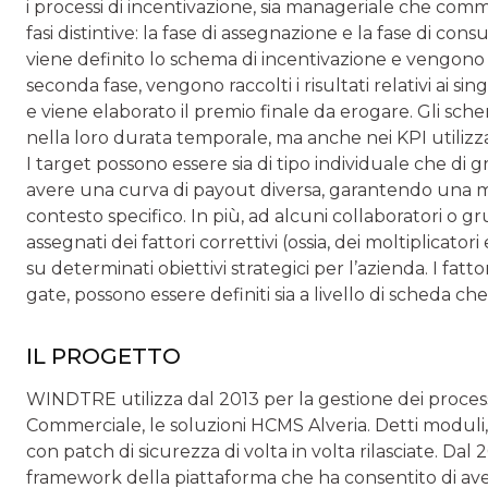
i processi di incentivazione, sia manageriale che comm
fasi distintive: la fase di assegnazione e la fase di con
viene definito lo schema di incentivazione e vengono s
seconda fase, vengono raccolti i risultati relativi ai s
e viene elaborato il premio finale da erogare. Gli sch
nella loro durata temporale, ma anche nei KPI utilizza
I target possono essere sia di tipo individuale che di 
avere una curva di payout diversa, garantendo una magg
contesto specifico. In più, ad alcuni collaboratori o 
assegnati dei fattori correttivi (ossia, dei moltiplicator
su determinati obiettivi strategici per l’azienda. I fat
gate, possono essere definiti sia a livello di scheda che 
IL PROGETTO
WINDTRE utilizza dal 2013 per la gestione dei proces
Commerciale, le soluzioni HCMS Alveria. Detti moduli, 
con patch di sicurezza di volta in volta rilasciate. Dal
framework della piattaforma che ha consentito di ave