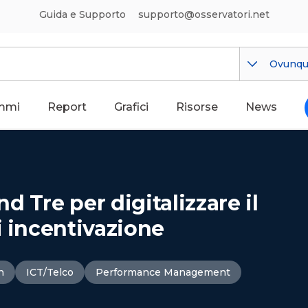
Guida e Supporto
supporto@osservatori.net
Ovunq
mmi
Report
Grafici
Risorse
News
 Tre per digitalizzare il
i incentivazione
n
ICT/Telco
Performance Management