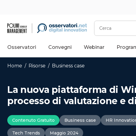
Vai
al
contenuto
Cerca
Osservatori
Convegni
Webinar
Progra
Home
/
Risorse
/
Business case
La nuova piattaforma di Wind
processo di valutazione e d
Contenuto Gratuito
Business case
HR Innovatio
Tech Trends
Maggio 2024