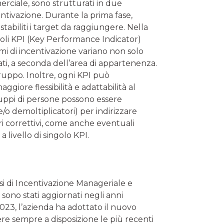
erciale, sono strutturati in due
suntivazione. Durante la prima fase,
tabiliti i target da raggiungere. Nella
ingoli KPI (Key Performance Indicator)
emi di incentivazione variano non solo
ti, a seconda dell’area di appartenenza.
gruppo. Inoltre, ogni KPI può
iore flessibilità e adattabilità al
gruppi di persone possono essere
i e/o demoltiplicatori) per indirizzare
tori correttivi, come anche eventuali
a livello di singolo KPI.
si di Incentivazione Manageriale e
sono stati aggiornati negli anni
 2023, l’azienda ha adottato il nuovo
re sempre a disposizione le più recenti