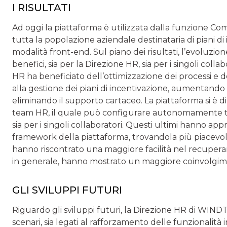
I RISULTATI
Ad oggi la piattaforma è utilizzata dalla funzione Co
tutta la popolazione aziendale destinataria di piani di
modalità front-end. Sul piano dei risultati, l’evoluzio
benefici, sia per la Direzione HR, sia per i singoli collab
HR ha beneficiato dell’ottimizzazione dei processi e d
alla gestione dei piani di incentivazione, aumentando
eliminando il supporto cartaceo. La piattaforma si è di
team HR, il quale può configurare autonomamente tutt
sia per i singoli collaboratori. Questi ultimi hanno ap
framework della piattaforma, trovandola più piacevole e
hanno riscontrato una maggiore facilità nel recuperar
in generale, hanno mostrato un maggiore coinvolgime
GLI SVILUPPI FUTURI
Riguardo gli sviluppi futuri, la Direzione HR di WINDT
scenari, sia legati al rafforzamento delle funzionalità 