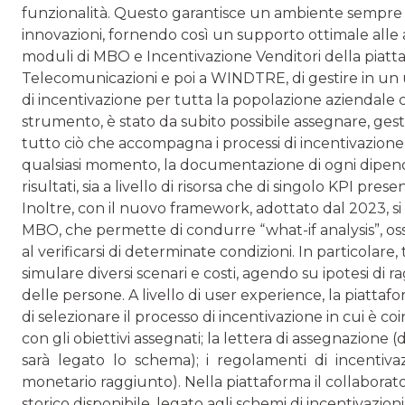
funzionalità. Questo garantisce un ambiente sempre a
innovazioni, fornendo così un supporto ottimale alle att
moduli di MBO e Incentivazione Venditori della piatt
Telecomunicazioni e poi a WINDTRE, di gestire in un u
di incentivazione per tutta la popolazione aziendale co
strumento, è stato da subito possibile assegnare, gest
tutto ciò che accompagna i processi di incentivazion
qualsiasi momento, la documentazione di ogni dipende
risultati, sia a livello di risorsa che di singolo KPI pre
Inoltre, con il nuovo framework, adottato dal 2023, s
MBO, che permette di condurre “what-if analysis”, ossia
al verificarsi di determinate condizioni. In particolare
simulare diversi scenari e costi, agendo su ipotesi di 
delle persone. A livello di user experience, la piatta
di selezionare il processo di incentivazione in cui è co
con gli obiettivi assegnati; la lettera di assegnazione (d
sarà legato lo schema); i regolamenti di incentivaz
monetario raggiunto). Nella piattaforma il collaborat
storico disponibile, legato agli schemi di incentivazioni