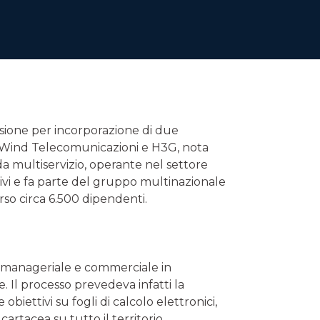
sione per incorporazione di due
: Wind Telecomunicazioni e H3G, nota
 multiservizio, operante nel settore
tivi e fa parte del gruppo multinazionale
rso circa 6.500 dipendenti.
ne manageriale e commerciale in
Il processo prevedeva infatti la
iettivi su fogli di calcolo elettronici,
artacea su tutto il territorio