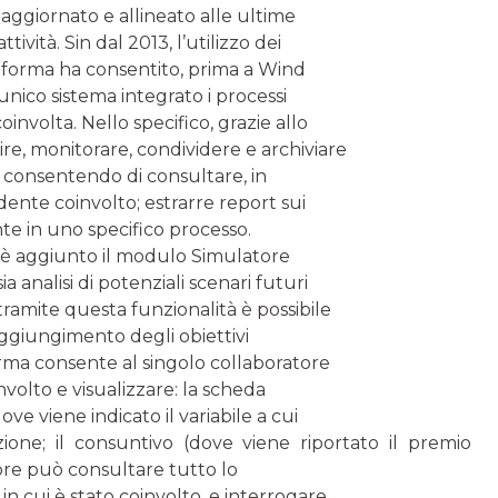
ggiornato e allineato alle ultime
ività. Sin dal 2013, l’utilizzo dei
aforma ha consentito, prima a Wind
nico sistema integrato i processi
involta. Nello specifico, grazie allo
ire, monitorare, condividere e archiviare
e consentendo di consultare, in
nte coinvolto; estrarre report sui
sente in uno specifico processo.
i è aggiunto il modulo Simulatore
 analisi di potenziali scenari futuri
, tramite questa funzionalità è possibile
raggiungimento degli obiettivi
forma consente al singolo collaboratore
involto e visualizzare: la scheda
ove viene indicato il variabile a cui
ione; il consuntivo (dove viene riportato il premio
ore può consultare tutto lo
 in cui è stato coinvolto, e interrogare