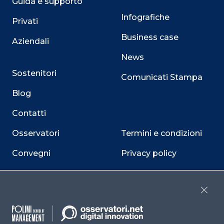
Guida e supporto
Infografiche
Privati
Business case
Aziendali
News
Sostenitori
Comunicati Stampa
Blog
Contatti
Osservatori
Termini e condizioni
Convegni
Privacy policy
Webinar
Cookie policy
Programmi
Sitemap
Close
Dichiarazione di