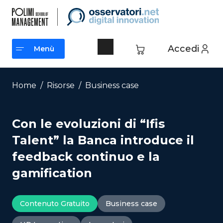
Vai
al
contenuto
Accedi
Menù
Menù
Home
/
Risorse
/
Business case
Con le evoluzioni di “Ifis
Talent” la Banca introduce il
feedback continuo e la
gamification
Contenuto Gratuito
Business case