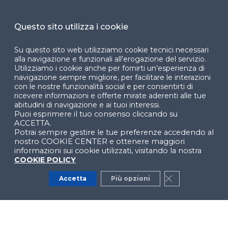
accessibilità
Cookie Center
Questo sito utilizza i cookie
Su questo sito web utilizziamo cookie tecnici necessari
alla navigazione e funzionali all’erogazione del servizio.
Utilizziamo i cookie anche per fornirti un’esperienza di
Facebook
LinkedIn
Instag
navigazione sempre migliore, per facilitare le interazioni
con le nostre funzionalità social e per consentirti di
ricevere informazioni e offerte mirate aderenti alle tue
abitudini di navigazione e ai tuoi interessi.
Puoi esprimere il tuo consenso cliccando su
YouTube
X
ACCETTA.
Potrai sempre gestire le tue preferenze accedendo al
nostro COOKIE CENTER e ottenere maggiori
informazioni sui cookie utilizzati, visitando la nostra
COOKIE POLICY
Accetta
Più opzioni
Close GDPR Co
© 2024 Copyright © Politecnico di Milano Dipartimento
di Ingegneria Gestionale