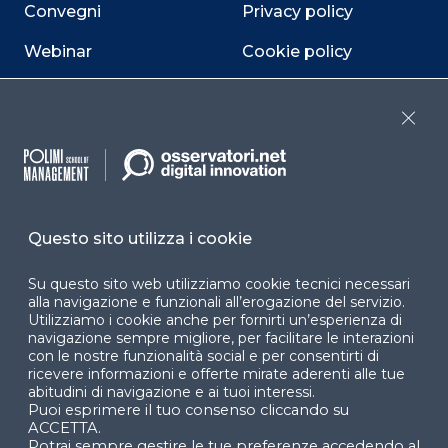
Convegni
Privacy policy
Webinar
Cookie policy
Programmi
Sitemap
Close
Dichiarazione di
accessibilità
Cookie Center
Questo sito utilizza i cookie
Su questo sito web utilizziamo cookie tecnici necessari
Facebook
LinkedIn
Instag
alla navigazione e funzionali all’erogazione del servizio.
Utilizziamo i cookie anche per fornirti un’esperienza di
navigazione sempre migliore, per facilitare le interazioni
con le nostre funzionalità social e per consentirti di
ricevere informazioni e offerte mirate aderenti alle tue
YouTube
X
abitudini di navigazione e ai tuoi interessi.
Puoi esprimere il tuo consenso cliccando su
ACCETTA.
Potrai sempre gestire le tue preferenze accedendo al