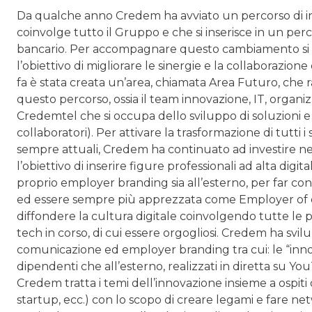
Da qualche anno Credem ha avviato un percorso di in
coinvolge tutto il Gruppo e che si inserisce in un perc
bancario. Per accompagnare questo cambiamento si è 
l’obiettivo di migliorare le sinergie e la collaborazione
fa è stata creata un’area, chiamata Area Futuro, che 
questo percorso, ossia il team innovazione, IT, organ
Credemtel che si occupa dello sviluppo di soluzioni e se
collaboratori). Per attivare la trasformazione di tutti i s
sempre attuali, Credem ha continuato ad investire nel 
l’obiettivo di inserire figure professionali ad alta d
proprio employer branding sia all’esterno, per far con
ed essere sempre più apprezzata come Employer of choic
diffondere la cultura digitale coinvolgendo tutte le
tech in corso, di cui essere orgogliosi. Credem ha svilup
comunicazione ed employer branding tra cui: le “innov
dipendenti che all’esterno, realizzati in diretta su Y
Credem tratta i temi dell’innovazione insieme a ospiti 
startup, ecc.) con lo scopo di creare legami e fare ne