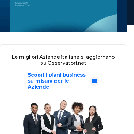
Le migliori Aziende italiane si aggiornano
su Osservatori.net
Scopri i piani business
su misura per le
Aziende