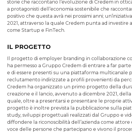
storie che raccontano l’evoluzione di Credem in otti
a protagonisti dell’economia sostenibile che raccontano 
positivo che questa avrà nei prossimi anni; un’iniziati
2021, attraverso la quale Credem punta ad investire al
come Startup e FinTech.
IL PROGETTO
Il progetto di employer branding in collaborazione 
ha permesso a Gruppo Credem di entrare a far parte d
e di essere presenti su una piattaforma multicanale pe
reclutamento indirizzate a profili provenienti da percors
Credem ha organizzato un primo progetto della durata 
creazione e il lancio, avvenuto a dicembre 2021, dell
quale, oltre a presentarsi e presentare le proprie attiv
progetto è inoltre prevista la pubblicazione sulla piat
study, sviluppi progettuali realizzati dal Gruppo e vide
diffondere la riconoscibilità dell’azienda come attore d
voce delle persone che partecipano e vivono il process