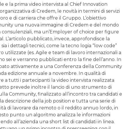
le e la prima video intervista al Chief Innovation
rganizzativa di Credem, le novità in termini di servizi
oro e di carriera che offre il Gruppo. L’obiettivo
Community una nuova immagine di Credem e del mondo
tà consulenziali, ma un’Employer of choice per figure
al. L’articolo pubblicato, invece, approfondisce la
a i dettagli tecnici, come la tecno logia “low code”
 utilizzate (es. Agile e team di lavoro internazionali a
 sono sei e verranno pubblicati entro la fine dell’anno. In
ipato attivamente a una Conferenza della Community
nda edizione annuale a novembre. In qualità di
re a tutti i partecipanti la video intervista realizzata
rogetto prevede inoltre il lancio di uno strumento di
sulla Community, finalizzato all’incontro tra candidati e
a descrizione della job position e tutta una serie di
ità di lavorare da remoto o il reddito annuo lordo, in
uesto punto un algoritmo analizza le informazioni
endo all’azienda una short list di candidati in linea.
fettuano un primo incontro di prescreening con il