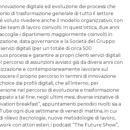
novazione digitale ed evoluzione dei processi che
orso di trasformazione generale di tutto il settore
voluto rivedere anche il modello organizzativo, con
 dei team di lavoro coinvolti. In quest’ottica, due anni
raccoglie i dipartimenti maggiormente coinvolti in
izzazione, data governance e la Società del Gruppo
rvizi digitali (per un totale di circa 500
uoi processi e garantire ai propri clienti servizi digitali
percorso di assunzioni avviato già da diversi anni con
igitalizzazione e contemporaneamente lavorare sul
oscere il proprio percorso in termini di innovazione
e dai profili digitali, che all’interno, per
 persone nel percorso di evoluzione e trasformazione
pato a tal fine, negli ultimi mesi, diverse iniziative di
ation breakfast”, appuntamenti periodici rivolti sia a
ouTube ogni due settimane di venerdì mattina, in cui
di rilievo (tecnologie, nuove metodologie di lavoro,
twork con attori esteri; i podcast “The Future Show”,