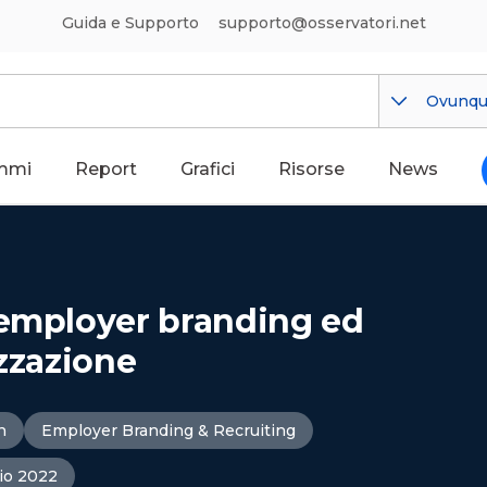
Guida e Supporto
supporto@osservatori.net
Ovunq
mmi
Report
Grafici
Risorse
News
 employer branding ed
izzazione
n
Employer Branding & Recruiting
io 2022