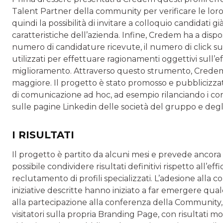
Talent Partner della community per verificare le lo
quindi la possibilità di invitare a colloquio candidati g
caratteristiche dell’azienda. Infine, Credem ha a disp
numero di candidature ricevute, il numero di click sulla
utilizzati per effettuare ragionamenti oggettivi sull’effi
miglioramento. Attraverso questo strumento, Credem ric
maggiore. Il progetto è stato promosso e pubblicizz
di comunicazione ad hoc, ad esempio rilanciando i cont
sulle pagine Linkedin delle società del gruppo e degl
I RISULTATI
Il progetto è partito da alcuni mesi e prevede ancora d
possibile condividere risultati definitivi rispetto all’e
reclutamento di profili specializzati. L’adesione alla
iniziative descritte hanno iniziato a far emergere q
alla partecipazione alla conferenza della Community
visitatori sulla propria Branding Page, con risultati molto