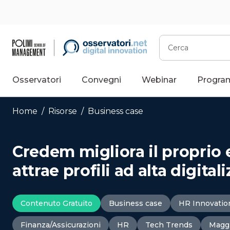
Vai
al
contenuto
Cerca
Osservatori
Convegni
Webinar
Progra
Home
/
Risorse
/
Business case
Credem migliora il proprio
attrae profili ad alta digital
Contenuto Gratuito
Business case
HR Innovatio
Finanza/Assicurazioni
HR
Tech Trends
Magg