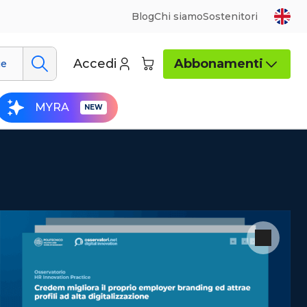
Blog
Chi siamo
Sostenitori
Accedi
Abbonamenti
ue
MYRA