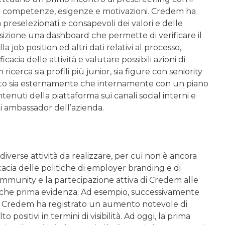
ro competenze, esigenze e motivazioni. Credem ha
ià preselezionati e consapevoli dei valori e delle
osizione una dashboard che permette di verificare il
 job position ed altri dati relativi al processo,
cacia delle attività e valutare possibili azioni di
erca sia profili più junior, sia figure con seniority
ato sia esternamente che internamente con un piano
enuti della piattaforma sui canali social interni e
i ambassador dell’azienda.
iverse attività da realizzare, per cui non è ancora
fficacia delle politiche di employer branding e di
 community e la partecipazione attiva di Credem alle
ualche prima evidenza. Ad esempio, successivamente
, Credem ha registrato un aumento notevole di
 positivi in termini di visibilità. Ad oggi, la prima