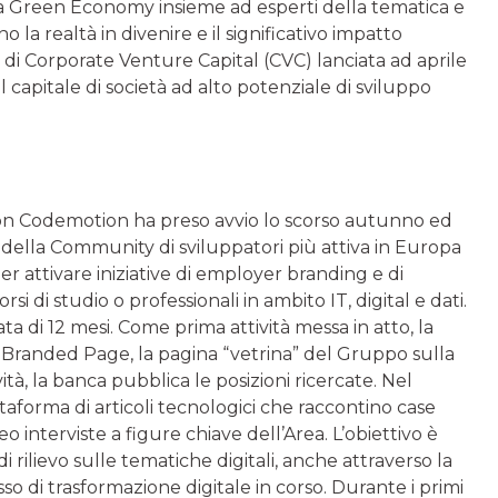
ca Green Economy insieme ad esperti della tematica e
la realtà in divenire e il significativo impatto
va di Corporate Venture Capital (CVC) lanciata ad aprile
 capitale di società ad alto potenziale di sviluppo
con Codemotion ha preso avvio lo scorso autunno ed
ella Community di sviluppatori più attiva in Europa
r attivare iniziative di employer branding e di
i di studio o professionali in ambito IT, digital e dati.
di 12 mesi. Come prima attività messa in atto, la
a Branded Page, la pagina “vetrina” del Gruppo sulla
ità, la banca pubblica le posizioni ricercate. Nel
taforma di articoli tecnologici che raccontino case
o interviste a figure chiave dell’Area. L’obiettivo è
i rilievo sulle tematiche digitali, anche attraverso la
o di trasformazione digitale in corso. Durante i primi