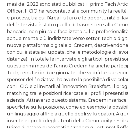
mesi del 2022 sono stati pubblicati il primo Tech Artic
Officer. Il CIO ha raccontato alla community la realtà o
e processi, tra cui l’Area Futuro e le opportunità di lav
dell’intervista è stato quello di trasmettere alla 
bancario, non più solo focalizzato sulle professionali
abitualmente più indirizzate verso settori tech o digit
nuova piattaforma digitale di Credem, descrivendone si
con cui è stata sviluppata, che le metodologie di lavoro
distanza). In totale le interviste e gli articoli previsti
questi primi mesi dell’anno Credem ha anche partec
Tech, tenutasi in due giornate, che vedrà la sua seco
sponsor dell’iniziativa, ha avuto la possibilità di veicola
con il CIO e di invitarli all’Innovation Breakfast. Il p
matching tra le posizioni ricercate e i profili presenti 
azienda. Attraverso questo sistema, Credem inserisce l
specifiche sulla posizione, come ad esempio la possibil
un linguaggio affine a quello degli sviluppatori. A q
inserite e i profili degli utenti della Community restitu
Prima di essere presentati a Credem questi profili ef