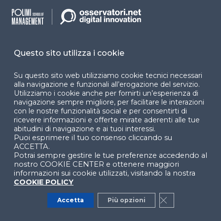
Osservatori
Termini e condizioni
Convegni
Privacy policy
Webinar
Cookie policy
Questo sito utilizza i cookie
Programmi
Sitemap
Su questo sito web utilizziamo cookie tecnici necessari
Dichiarazione di
alla navigazione e funzionali all’erogazione del servizio.
Utilizziamo i cookie anche per fornirti un’esperienza di
accessibilità
navigazione sempre migliore, per facilitare le interazioni
con le nostre funzionalità social e per consentirti di
Cookie Center
ricevere informazioni e offerte mirate aderenti alle tue
abitudini di navigazione e ai tuoi interessi.
Puoi esprimere il tuo consenso cliccando su
ACCETTA.
Potrai sempre gestire le tue preferenze accedendo al
nostro COOKIE CENTER e ottenere maggiori
Facebook
LinkedIn
Instag
informazioni sui cookie utilizzati, visitando la nostra
COOKIE POLICY
Accetta
Più opzioni
Close GDPR Co
YouTube
X