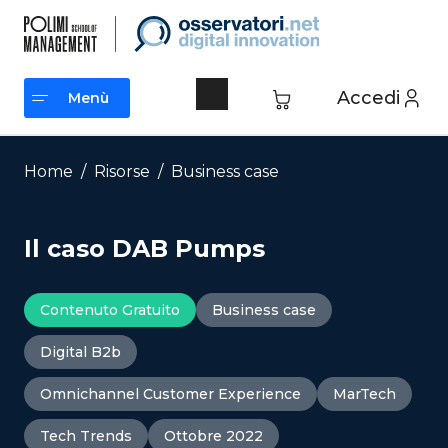
Vai
al
contenuto
Accedi
Menù
Menù
Home
/
Risorse
/
Business case
Il caso DAB Pumps
Contenuto Gratuito
Business case
Digital B2b
Omnichannel Customer Experience
MarTech
Tech Trends
Ottobre 2022