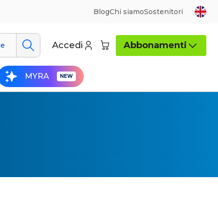
Blog
Chi siamo
Sostenitori
Accedi
Abbonamenti
ue
MYRA
ve