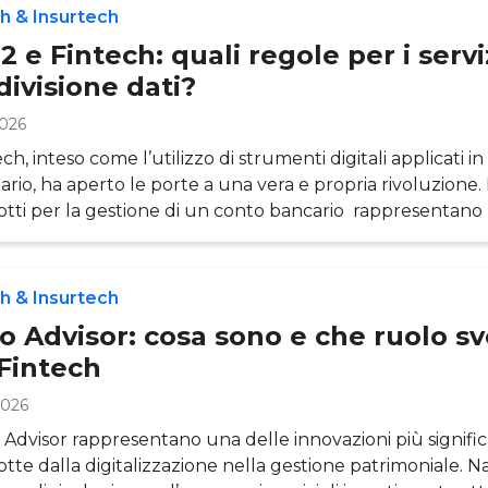
h & Insurtech
 e Fintech: quali regole per i serviz
ivisione dati?
2026
ech, inteso come l’utilizzo di strumenti digitali applicati i
iario, ha aperto le porte a una vera e propria rivoluzione. I
otti per la gestione di un conto bancario rappresentano
e per gli utilizzatori dei servizi di pagamento che avranno 
edere più facilmente ai propri conti di pagamento anche p
zi soggetti, affrontando quindi le sfide di un cambiament
h & Insurtech
 di fiduci
o Advisor: cosa sono e che ruolo s
 Fintech
2026
 Advisor rappresentano una delle innovazioni più signific
otte dalla digitalizzazione nella gestione patrimoniale. Na