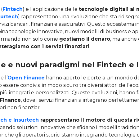
(
Fintech
) e l'applicazione delle
tecnologie digitali a
surtech
) rappresentano una rivoluzione che sta ridiseg
vizi bancari, finanziari e assicurativi. Questo ecosistema i
na tecnologie innovative, nuovi modelli di business e ap
formando non solo come
gestiamo il denaro
, ma anche
teragiamo con i servizi finanziari
.
e e nuovi paradigmi nel Fintech e 
e l’
Open Finance
hanno aperto le porte a un mondo dov
 essere condivisi in modo sicuro tra diversi attori dell'ec
 più integrati e personalizzati. Queste evoluzioni, hanno f
Finance
, dove i servizi finanziari si integrano perfettame
ori non finanziari.
ech e Insurtech
rappresentano il motore di questa r
cendo soluzioni innovative che sfidano i modelli tradiziona
nche gli operatori storici stanno integrando tecnologie di