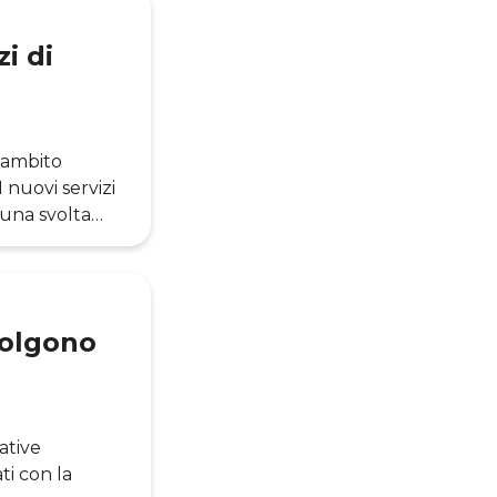
i di
n ambito
 nuovi servizi
 una svolta
la possibilità
er il tramite
o culturale
volgono
ative
ti con la