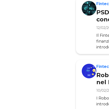
Fintec
PSD2
cond
12/02/
Il Fint
finanz
introd
epocal
di acc
di ter
Fintec
intriso
Rob
nel
10/02/
I Robo
introd