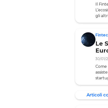
Il Fin
L’ecos
gli alt
digita
cresce
nell’a
Fintec
eur
Le S
Eur
30/01/
Come o
assist
startu
centra
come a
Articoli c
compon
trasfo