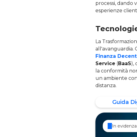
processi, dando v
esperienze clien
Tecnologie
La Trasformazione
all'avanguardia. 
Finanza Decentr
Service
(
BaaS
),
la conformità nor
un ambiente contr
distanza.
Guida Di
In evidenza