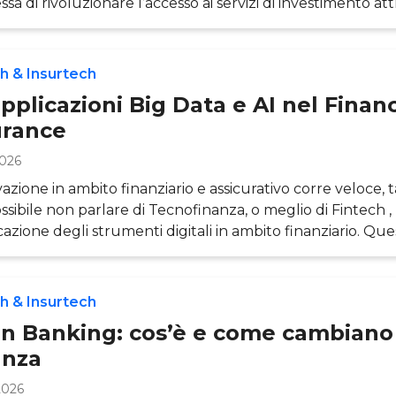
sa di rivoluzionare l’accesso ai servizi di investimento at
tmi sofisticati e processi automatizzati, questi strumenti 
ero dovuto rendere disponibile a tutti un supporto au
gestione del proprio patrimonio. Tuttavia, a distanza di div
h & Insurtech
 rivoluzione annunciata non si è pienamente r
pplicazioni Big Data e AI nel Finan
urance
2026
vazione in ambito finanziario e assicurativo corre veloce,
ssibile non parlare di Tecnofinanza, o meglio di Fintech ,
icazione degli strumenti digitali in ambito finanziario. Qu
in grembo la soddisfazione di clienti retail e PMI, sempre 
servizi digitali rendano più agile ogni processo. Per quan
 di questo settore, dunque, l’apertura alle nuove tecnolo
h & Insurtech
tando dete
n Banking: cos’è e come cambiano
anza
2026