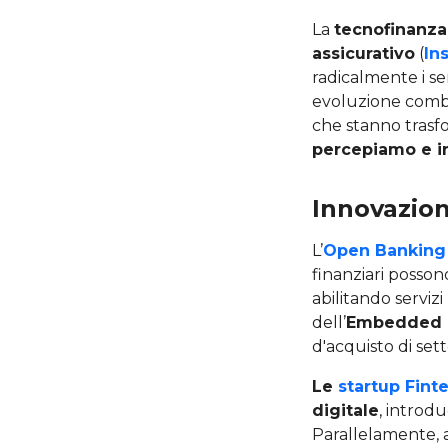
La
tecnofinanza
assicurativo
(
In
radicalmente i ser
evoluzione combi
che stanno tras
percepiamo e in
Innovazion
L’
Open Banking
finanziari possono
abilitando servizi
dell’
Embedded 
d'acquisto di sett
Le
startup Fint
digitale
, introdu
Parallelamente, a