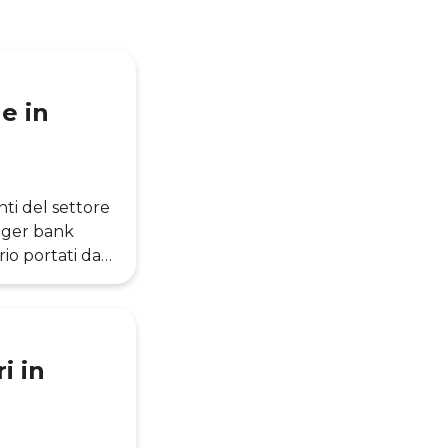
e in
ti del settore
enger bank
io portati dal
uano a
intech attive,
te. Si tratta
i in