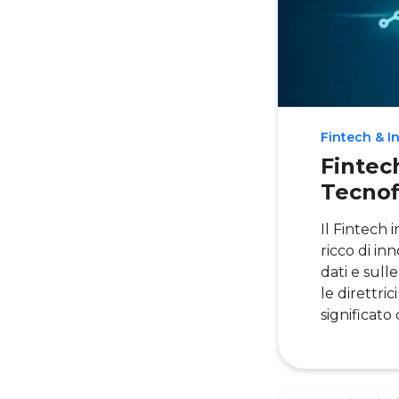
Fintech & I
Fintech
Tecnof
Il Fintech 
ricco di in
dati e sull
le direttric
significato