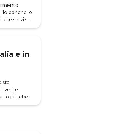
ermento.
a, le banche e
ali e servizi
o una
ù innovativi
 , direttiva
alia e in
o sta
tive. Le
uolo più che
figurano più
li. Ma come si
lla pratica a