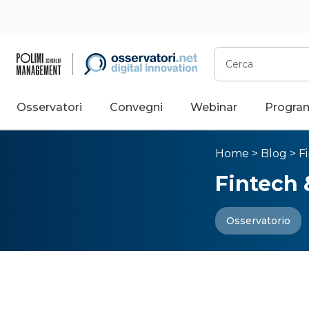
Cerca
Osservatori
Convegni
Webinar
Progra
Home
>
Blog
>
F
Fintech 
Osservatorio
L’ecosis
innovazi