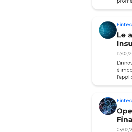
promes
algori
avrebb
nella 
Fintec
questa
Le a
Ins
12/02/
L’inno
è impo
l’appl
porta 
che i 
attori
Fintec
diven
Ope
Fin
05/02/