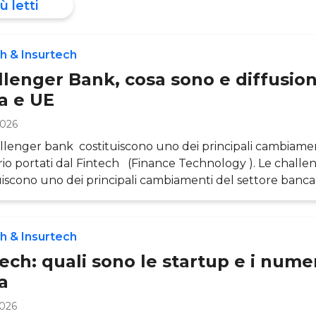
ù letti
h & Insurtech
llenger Bank, cosa sono e diffusion
ia e UE
2026
llenger bank costituiscono uno dei principali cambiamen
io portati dal Fintech (Finance Technology ). Le chall
uiscono uno dei principali cambiamenti del settore bancar
h (Finance Technology). Nel 2025, queste realtà contin
rsi in un mercato italiano caratterizzato da 485 startup F
cavi mediani in crescita del 29% rispetto all’anno preceden
h & Insurtech
anizzazio
ech: quali sono le startup e i numer
ia
2026