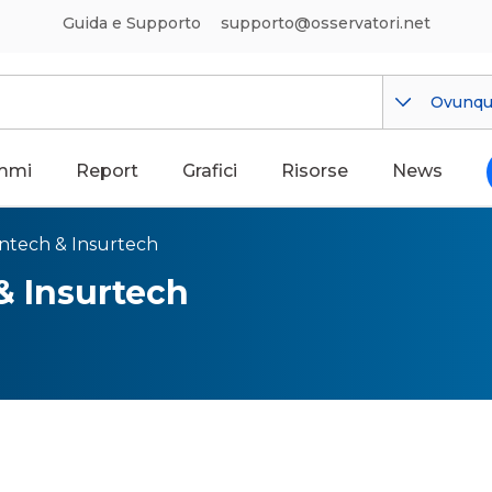
Guida e Supporto
supporto@osservatori.net
Ovunq
mmi
Report
Grafici
Risorse
News
intech & Insurtech
& Insurtech
tema Fintech e Insurtech: do
one e finanza si incontrano