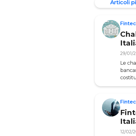
Articoli pi
Fintec
Cha
Ital
29/01/
Le cha
bancar
costit
Fintec
evolve
con ri
Fintec
di org
Fint
Ital
12/02/