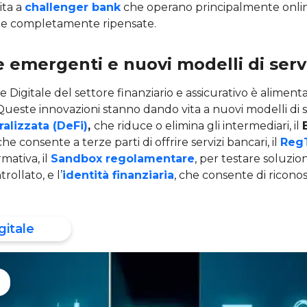
ita a
challenger bank
che operano principalmente onlin
te completamente ripensate.
 emergenti e nuovi modelli di serv
 Digitale del settore finanziario e assicurativo è aliment
Queste innovazioni stanno dando vita a nuovi modelli di se
alizzata (DeFi)
,
che riduce o elimina gli intermediari, il
 che consente a terze parti di offrire servizi bancari, il
Reg
mativa, il
Sandbox regolamentare
, per testare soluzion
ollato, e l’
identità finanziaria
, che consente di riconosc
gitale