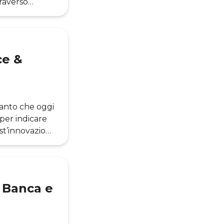
traverso
tecnologici
tomatizzato
ersi anni,
ce &
 tanto che oggi
 per indicare
est’innovazione
più convinti
to concerne gli
gie sta
 Banca e