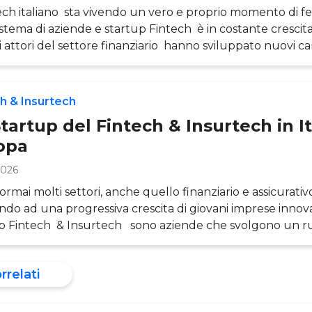
tech italiano sta vivendo un vero e proprio momento di f
istema di aziende e startup Fintech è in costante crescit
ri attori del settore finanziario hanno sviluppato nuovi can
li. Allo stesso tempo, consumatori italiani e PMI mostran
nte propensione nei confronti del digitale e dei servizi pi
mbito della Finanza. L’entrata in vigore nel 2019 della PSD2
h & Insurtech
tartup del Fintech & Insurtech in It
opa
2026
rmai molti settori, anche quello finanziario e assicurativ
endo ad una progressiva crescita di giovani imprese innova
p Fintech & Insurtech sono aziende che svolgono un r
le nella digitalizzazione del mercato finanziario e si con
lleati che come competitor rispetto agli attori tradiziona
orrelati
e il mosaico di queste realtà? E come contribuiscono ne
rmare il DNA del Fina