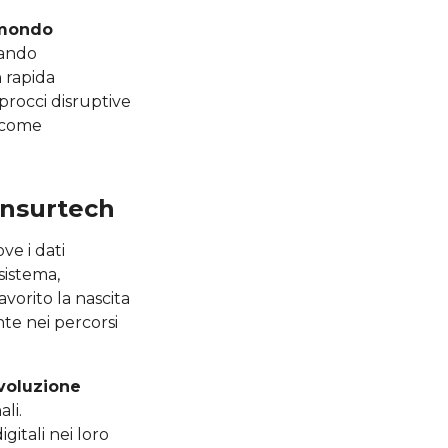
l mondo
nando
n rapida
procci disruptive
 come
Insurtech
e i dati
osistema,
avorito la nascita
nte nei percorsi
ivoluzione
li.
gitali nei loro