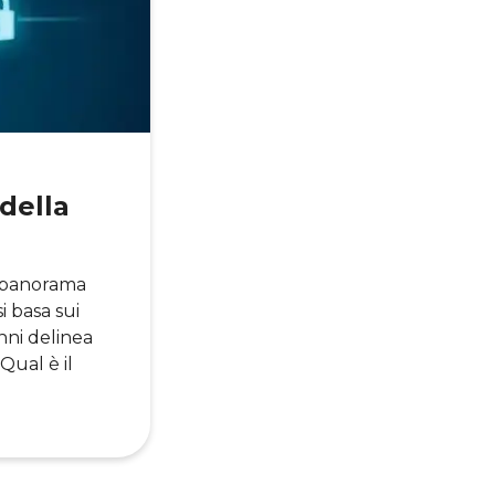
 della
n panorama
i basa sui
nni delinea
 Qual è il