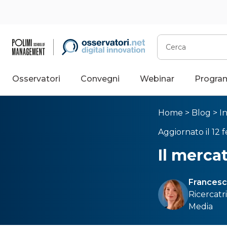
Cerca
Osservatori
Convegni
Webinar
Progra
Home
>
Blog
>
I
Aggiornato il 12 
Il merca
Francesc
Ricercatr
Media