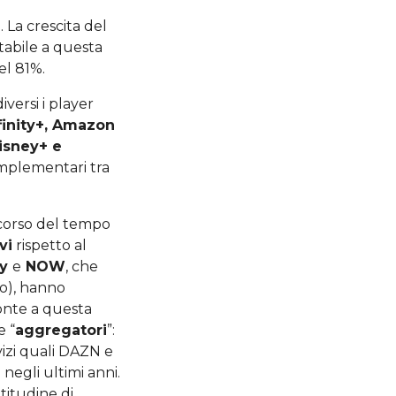
 La crescita del
tabile a questa
el 81%.
versi i player
nfinity+, Amazon
isney+ e
omplementari tra
 corso del tempo
vi
rispetto al
ty
e
NOW
, che
io), hanno
onte a questa
e “
aggregatori
”:
rvizi quali DAZN e
 negli ultimi anni.
itudine di