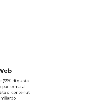
 Web
e (55% di quota
 pari ormai al
ita di contenuti
 miliardo