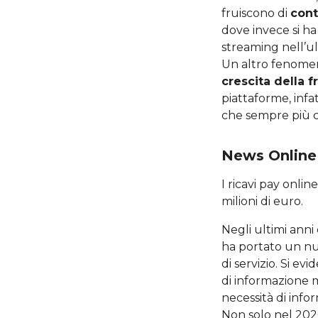
fruiscono di
cont
dove invece si h
streaming nell’u
Un altro fenomen
crescita della f
piattaforme, infa
che sempre più ca
News Online
I ricavi pay onli
milioni di euro.
Negli ultimi anni
ha portato un nu
di servizio. Si ev
di informazione m
necessità di info
Non solo nel 202