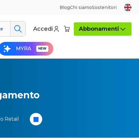
Blog
Chi siamo
Sostenitori
Accedi
Abbonamenti
ue
MYRA
pagamento
o Retail