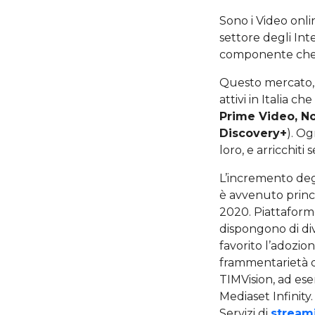
Sono i Video onli
settore degli In
componente che
Questo mercato, i
attivi in Italia 
Prime Video, No
Discovery+
). Og
loro, e arricchiti
L’incremento deg
è avvenuto prin
2020. Piattafor
dispongono di dive
favorito l’adozio
frammentarietà d
TIMVision, ad esem
Mediaset Infinity.
Servizi di
stream