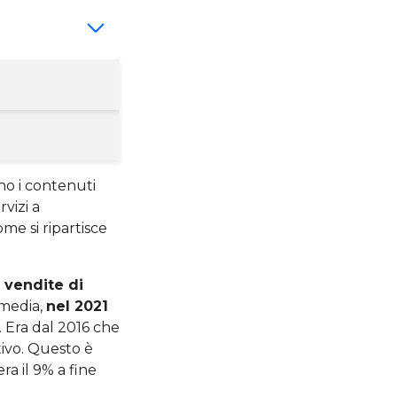
no i contenuti
vizi a
ome si ripartisce
e
vendite di
 media,
nel 2021
. Era dal 2016 che
ivo. Questo è
a il 9% a fine