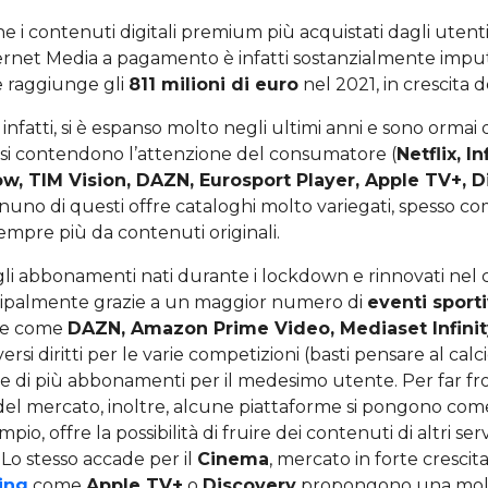
ne i contenuti digitali premium più acquistati dagli utenti.
ternet Media a pagamento è infatti sostanzialmente impu
 raggiunge gli
811 milioni di euro
nel 2021, in crescita d
nfatti, si è espanso molto negli ultimi anni e sono ormai di
che si contendono l’attenzione del consumatore (
Netflix, I
w, TIM Vision, DAZN, Eurosport Player, Apple TV+, D
nuno di questi offre cataloghi molto variegati, spesso c
 sempre più da contenuti originali.
li abbonamenti nati durante i lockdown e rinnovati nel
cipalmente grazie a un maggior numero di
eventi sporti
me come
DAZN, Amazon Prime Video, Mediaset Infini
rsi diritti per le varie competizioni (basti pensare al calc
ne di più abbonamenti per il medesimo utente. Per far fr
el mercato, inoltre, alcune piattaforme si pongono com
pio, offre la possibilità di fruire dei contenuti di altri se
 Lo stesso accade per il
Cinema
, mercato in forte crescita
ing
come
Apple TV+
o
Discovery
propongono una molt