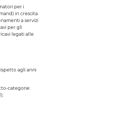
atori per i
and) in crescita
onamenti a servizi
avi per gli
icavi legati alle
ispetto agli anni
tto-categorie:
);