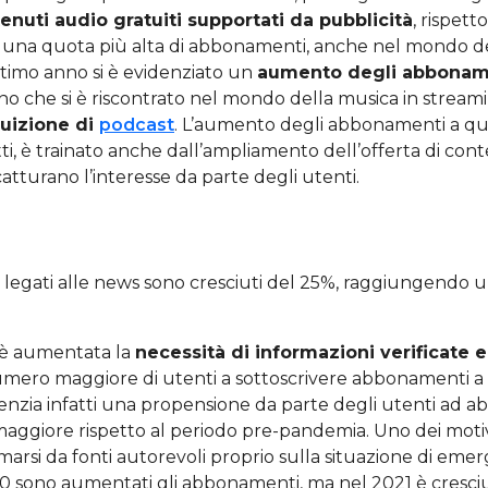
enuti audio gratuiti supportati da pubblicità
, rispetto
a una quota più alta di abbonamenti, anche nel mondo de
ltimo anno si è evidenziato un
aumento degli abbonam
o che si è riscontrato nel mondo della musica in streami
ruizione di
podcast
. L’aumento degli abbonamenti a q
tti, è trainato anche dall’ampliamento dell’offerta di con
tturano l’interesse da parte degli utenti.
ne legati alle news sono cresciuti del 25%, raggiungendo u
è aumentata la
necessità di informazioni verificate e
mero maggiore di utenti a sottoscrivere abbonamenti a 
idenzia infatti una propensione da parte degli utenti ad abb
aggiore rispetto al periodo pre-pandemia. Uno dei motivi 
rmarsi da fonti autorevoli proprio sulla situazione di emer
0 sono aumentati gli abbonamenti, ma nel 2021 è cresciu