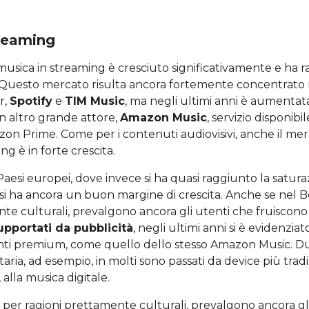
treaming
musica in streaming è cresciuto significativamente e ha 
 Questo mercato risulta ancora fortemente concentrato 
r,
Spotify
e
TIM Music
, ma negli ultimi anni è aumenta
n altro grande attore,
Amazon Music
, servizio disponibil
on Prime. Come per i contenuti audiovisivi, anche il mer
ng è in forte crescita.
 Paesi europei, dove invece si ha quasi raggiunto la satur
a si ha ancora un buon margine di crescita. Anche se nel B
te culturali, prevalgono ancora gli utenti che fruiscono
upportati da pubblicità
, negli ultimi anni si è evidenz
ti premium, come quello dello stesso Amazon Music. D
aria, ad esempio, in molti sono passati da device più trad
, alla musica digitale.
a, per ragioni prettamente culturali, prevalgono ancora gl