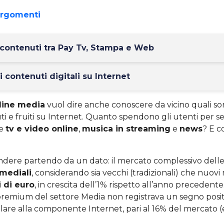
argomenti
 contenuti tra Pay Tv, Stampa e Web
 contenuti digitali su Internet
line media
vuol dire anche conoscere da vicino quali so
uti e fruiti su Internet. Quanto spendono gli utenti per ser
me
tv e video online
,
musica in streaming
e
news
? E c
ndere partendo da un dato: il mercato complessivo dell
mediali
, considerando sia vecchi (tradizionali) che nuovi
i di euro
, in crescita dell’1% rispetto all’anno precedente
emium del settore Media non registrava un segno posit
lare alla componente Internet, pari al 16% del mercato (er