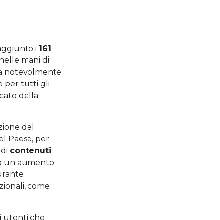
raggiunto i
161
nelle mani di
ta notevolmente
e per tutti gli
cato della
azione del
el Paese, per
 di
contenuti
iato un aumento
urante
izionali, come
i utenti che