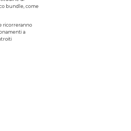
nico bundle, come
e ricorreranno
bonamenti a
troiti