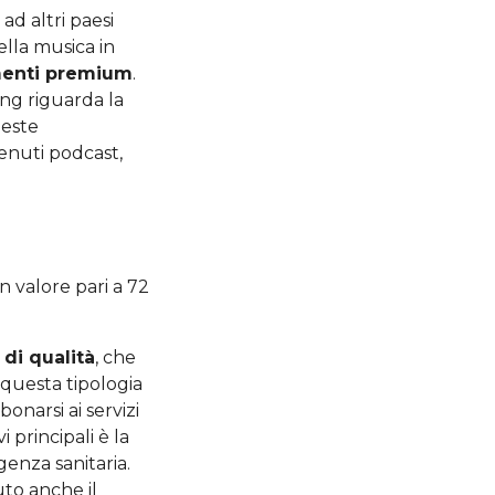
 ad altri paesi
lla musica in
enti premium
.
ng riguarda la
ueste
tenuti podcast,
n valore pari a 72
 di qualità
, che
questa tipologia
onarsi ai servizi
principali è la
genza sanitaria.
to anche il