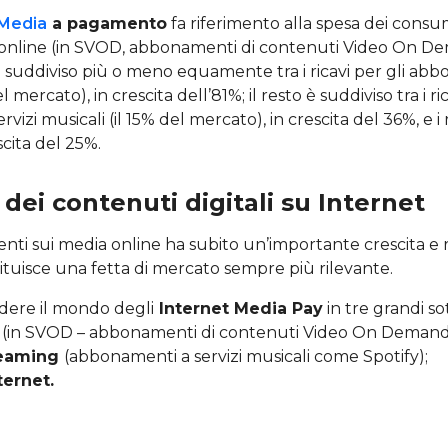
Media
a pagamento
fa riferimento alla spesa dei consum
online (in SVOD, abbonamenti di contenuti Video On Dem
 è suddiviso più o meno equamente tra i ricavi per gli abb
l mercato), in crescita dell’81%; il resto è suddiviso tra i ric
izi musicali (il 15% del mercato), in crescita del 36%, e i r
scita del 25%.
 dei contenuti digitali su Internet
enti sui media online ha subito un’importante crescita e r
tituisce una fetta di mercato sempre più rilevante.
dere il mondo degli
Internet Media Pay
in tre grandi so
e
(in SVOD – abbonamenti di contenuti Video On Demand
reaming
(abbonamenti a servizi musicali come Spotify);
ternet.