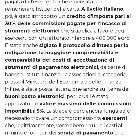
pagata dall’esercente che è pensata per
remunerare l’issuer della carta.
A livello italiano
,
poi, è stato introdotto un
credito d’imposta pari al
30% delle commissioni pagate per l’incasso di
strumenti elettronici
che si applica a favore degli
esercenti con un fatturato inferiore a 400.000 euro.
È stato anche
siglato il protocollo d’intesa
per
la
mitigazione, la maggiore comprensibilità e
comparabilità dei costi di accettazione di
strumenti di pagamento elettronici
, da parte di
banche, istituti finanziari e associazioni di categoria
presso il Ministero dell’Economia e delle Finanze.
Infine, è stata posta l’attenzione anche sul tema dei
buoni pasto elettronici
, per i quali è stato
approvato un
valore massimo delle commissioni
imponibili
: il
5%
. La strada è però ancora lunga ed è
necessario trovare un compromesso tra
esercenti
che, legittimamente, vorrebbero ridurre i costi al
minimo e fornitori dei
servizi di pagamento
che,