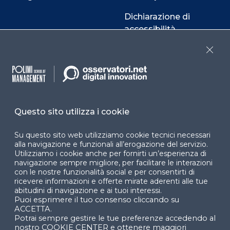
Dichiarazione di
accessibilità
Cookie Center
Close
Facebook
LinkedIn
Instag
Questo sito utilizza i cookie
Su questo sito web utilizziamo cookie tecnici necessari
alla navigazione e funzionali all’erogazione del servizio.
YouTube
X
Utilizziamo i cookie anche per fornirti un’esperienza di
navigazione sempre migliore, per facilitare le interazioni
con le nostre funzionalità social e per consentirti di
ricevere informazioni e offerte mirate aderenti alle tue
abitudini di navigazione e ai tuoi interessi.
Puoi esprimere il tuo consenso cliccando su
ACCETTA.
Potrai sempre gestire le tue preferenze accedendo al
© 2024 Copyright © Politecnico di Milano Dipartimento
nostro COOKIE CENTER e ottenere maggiori