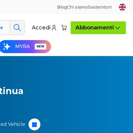
Blog
Chi siamo
Sostenitori
Accedi
Abbonamenti
ue
MYRA
ntinua
ed Vehicle