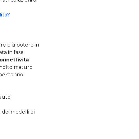
lità?
re più potere in
ta in fase
connettività
 molto maturo
che stanno
auto;
 dei modelli di