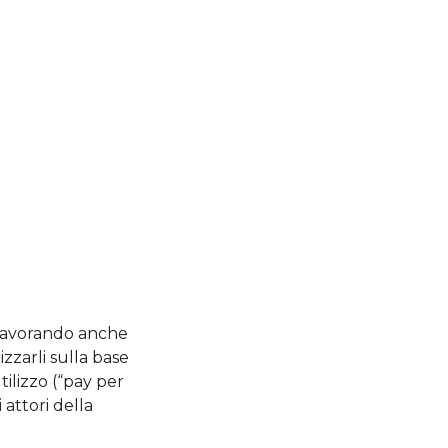
a lavorando anche
izzarli sulla base
ilizzo (“pay per
 attori della