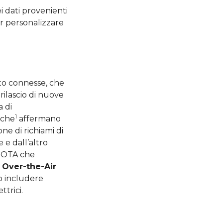
i dati provenienti
r personalizzare
to connesse, che
rilascio di nuove
a di
1
rche
affermano
ne di richiami di
 e dall’altro
i OTA che
 Over-the-Air
o includere
ttrici.