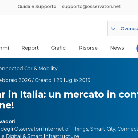
Guida e Supporto
supporto@osservatori.net
Ovunq
mmi
Report
Grafici
Risorse
News
onnected Car & Mobility
febbraio 2026 /
Creato il 29 luglio 2019
r in Italia: un mercato in co
ne!
lvadori
 degli Osservatori
Internet of Things
,
Smart City
,
Connect
y
e
Digital & Smart Infrastructure