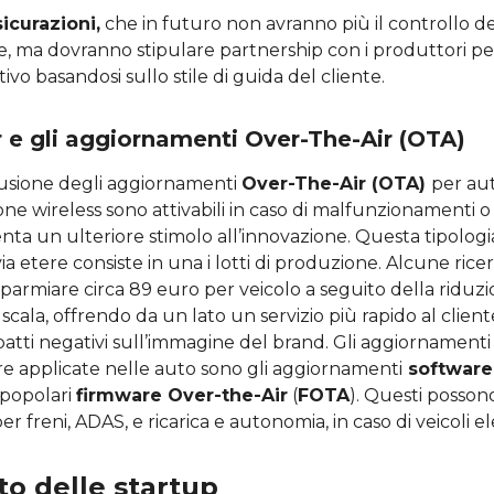
icurazioni,
che in futuro non avranno più il controllo de
e, ma dovranno stipulare partnership con i produttori pe
tivo basandosi sullo stile di guida del cliente.
 e gli aggiornamenti Over-The-Air (OTA)
fusione degli aggiornamenti
Over-The-Air (OTA)
per au
ne wireless sono attivabili in caso di malfunzionamenti o 
enta un ulteriore stimolo all’innovazione. Questa tipologi
 etere consiste in una i lotti di produzione. Alcune rice
isparmiare circa 89 euro per veicolo a seguito della riduzio
scala, offrendo da un lato un servizio più rapido al cliente
patti negativi sull’immagine del brand. Gli aggiornament
e applicate nelle auto sono gli aggiornamenti
software
 popolari
firmware Over-the-Air
(
FOTA
). Questi posson
er freni, ADAS, e ricarica e autonomia, in caso di veicoli ele
uto delle startup