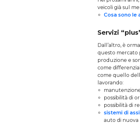
veicoli già sul me
Cosa sono le a
Servizi “plu
Dall’altro, è orm
questo mercato p
produzione e son
come differenzia
come quello dell’
lavorando:
manutenzione 
possibilità di 
possibilità di
sistemi di ass
auto di nuova