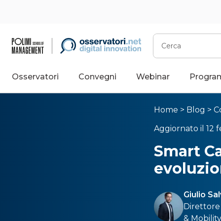
Cerca
Osservatori
Convegni
Webinar
Progra
Home
>
Blog
>
C
Aggiornato il 12 
Smart Ca
evoluzio
Giulio Sa
Direttore
& Mobilit