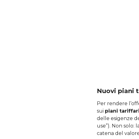
Nuovi piani t
Per rendere l’off
sui
piani tariffa
delle esigenze de
use”). Non solo: l
catena del valore