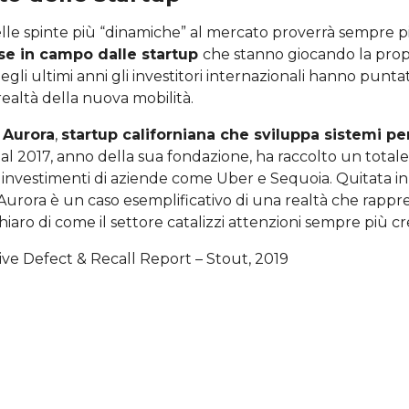
elle spinte più “dinamiche” al mercato proverrà sempre p
se in campo dalle startup
che stanno giocando la propr
gli ultimi anni gli investitori internazionali hanno pun
realtà della nuova mobilità.
o
Aurora
,
startup californiana che sviluppa sistemi per
l 2017, anno della sua fondazione, ha raccolto un totale di
li investimenti di aziende come Uber e Sequoia. Quitata i
urora è un caso esemplificativo di una realtà che rappr
hiaro di come il settore catalizzi attenzioni sempre più cr
ve Defect & Recall Report – Stout, 2019