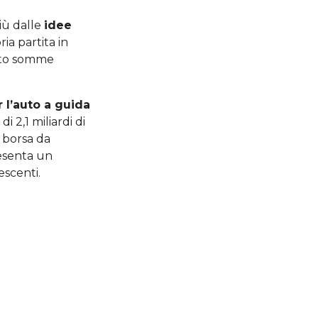
iù dalle
idee
ia partita in
tato somme
 l’auto a guida
 2,1 miliardi di
n borsa da
esenta un
escenti.