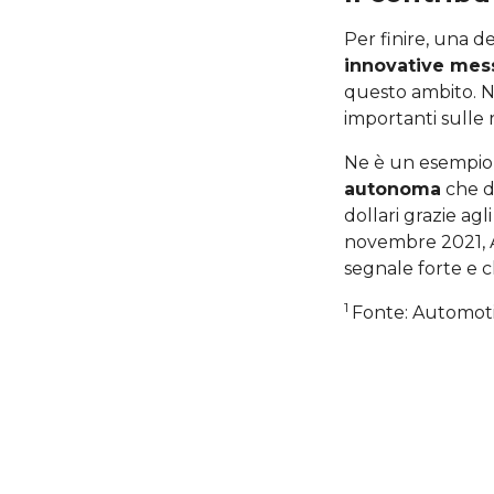
Per finire, una d
innovative mes
questo ambito. Ne
importanti sulle 
Ne è un esempi
autonoma
che da
dollari grazie ag
novembre 2021, A
segnale forte e c
1
Fonte: Automoti