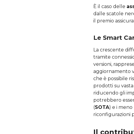
È il caso delle
ass
dalle scatole ner
il premio assicura
Le Smart Car
La crescente dif
tramite connessio
versioni, rappres
aggiornamento via
che è possibile r
prodotti su vasta 
riducendo gli im
potrebbero esser
(
SOTA
) e i meno
riconfigurazioni p
Il contrib