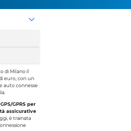
o di Milano il
di euro, con un
 le auto connesse
ia.
 GPS/GPRS per
tà assicurative
gi, è trainata
connessione