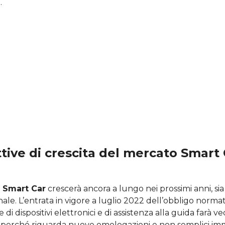
.
tive di crescita del mercato Smart 
 Smart Car
crescerà ancora a lungo nei prossimi anni, sia in
nale. L’entrata in vigore a luglio 2022 dell’obbligo normat
e di dispositivi elettronici e di assistenza alla guida farà ve
i, perché riguarda nuove omologazioni e non semplici imm