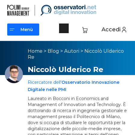
Accedi
Menù
Menù
Home
>
Blog
>
Autori
>
Niccolò Ulderico
Re
Niccolò Ulderico Re
Ricercatore dell'
Osservatorio Innovazione
Digitale nelle PMI
Laureato in Bocconi in Economics and
Management of Innovation and Technology. È
dottorando di ricerca in ingegneria gestionale e
management presso il Politecnico di Milano,
dove si occupa di studiare le opportunità per la
digitalizzazione delle piccole-medie imprese,
con particolare attenzione ai temi dell’open