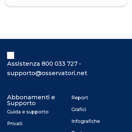
dalla Realtà Estesa o Extended
Reality (XR ). Sono molteplici i settori
in cui diverse applicazioni di queste
tecnologie sono già disponibili e
implementati: l’intrattenimento, la
vendita al dettaglio, la sanità, il
trasporto e la logistica, l’istruzione,
l’agricoltura. A questi si aggiungono,
con sempre maggiore rilievo, le
Assistenza 800 033 727 -
applicazioni in ambito manifa
supporto@osservatori.net
Abbonamenti e
Report
Supporto
Grafici
Guida e supporto
Infografiche
Privati