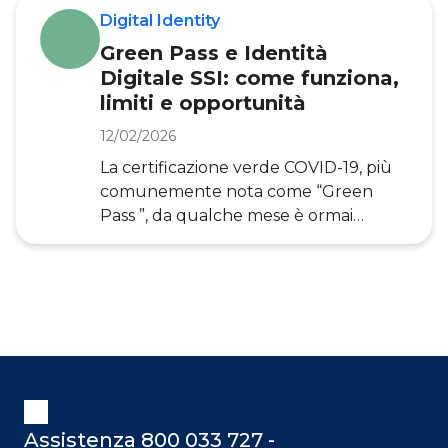
Digital Identity
Green Pass e Identità
Digitale SSI: come funziona,
limiti e opportunità
12/02/2026
La certificazione verde COVID-19, più
comunemente nota come “Green
Pass ”, da qualche mese è ormai
obbligatoria per una parte
considerevole delle attività svolte dai
cittadini. È di fatto uno strumento
indispensabile per entrare nei luoghi
pubblici, per partecipare a eventi e
cerimonie, per viaggiare e più
recentemente anche per lavorare in
pubbliche amministrazioni ed aziende
private. Indipendentemente dalle
Assistenza 800 033 727 -