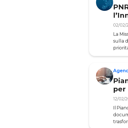
alla p
PNRR
l’In
02/02/
La Mis
sulla 
priorit
attrave
artico
fondam
Agend
attrave
Pia
per
12/02/
Il Pia
docume
trasfo