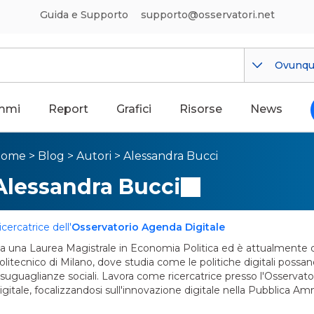
Guida e Supporto
supporto@osservatori.net
Ovunq
mmi
Report
Grafici
Risorse
News
Home
>
Blog
>
Autori
>
Alessandra Bucci
Alessandra Bucci
icercatrice dell'
Osservatorio Agenda Digitale
a una Laurea Magistrale in Economia Politica ed è attualmente 
olitecnico di Milano, dove studia come le politiche digitali possano
isuguaglianze sociali. Lavora come ricercatrice presso l'Osservat
igitale, focalizzandosi sull'innovazione digitale nella Pubblica Am