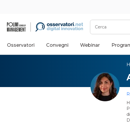
Cerca
Osservatori
Convegni
Webinar
Progra
R
H
P
d
D