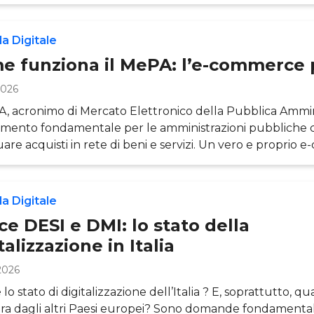
ione della transizione digitale. In particolare, il Piano 
erisce all’interno di un sistema strategico più ampio del q
il PNRR e altri programmi e piani a livello europeo, che 
a Digitale
e
e funziona il MePA: l’e-commerce 
2026
A, acronimo di Mercato Elettronico della Pubblica Ammini
umento fondamentale per le amministrazioni pubbliche 
uare acquisti in rete di beni e servizi. Un vero e proprio
 misura delle PA, gestito da Consip (Concessionaria Servi
ci) e voluto dal Ministero dell’Economia e Finanza (MEF)
zzare i processi di procurement pubblico in Italia. In ques
a Digitale
ondiremo i criteri di funzionamento
ce DESI e DMI: lo stato della
talizzazione in Italia
2026
lo stato di digitalizzazione dell’Italia ? E, soprattutto, qu
ara dagli altri Paesi europei? Sono domande fondamenta