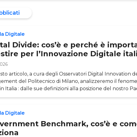
bblicati
a Digitale
tal Divide: cos’è e perché è import
stire per l’Innovazione Digitale ita
2026
sto articolo, a cura degli Osservatori Digital Innovation d
ment del Politecnico di Milano, analizzeremo il fenomen
in Italia : dalle sue definizioni alla posizione del nostro P
tri Paesi europei, passando per i divari infrastrutturali e c
ersano il tessuto economico e sociale. Esploreremo in part
para le PMI dalle grandi imprese nell’adozione delle te
a Digitale
, il nod
vernment Benchmark, cos’è e com
ziona