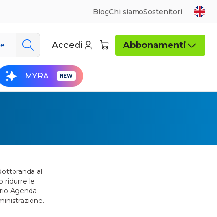
Blog
Chi siamo
Sostenitori
Accedi
Abbonamenti
ue
MYRA
dottoranda al
 ridurre le
orio Agenda
ministrazione.