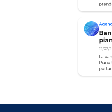
prende
pieno l
Per sv
stabil
Agend
Societ
Band
pia
12/02/
La ban
Piano 
portan
comple
fisich
PagoPA
Digita