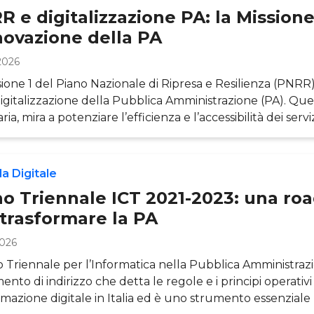
orzione tecnologica che al
 e digitalizzazione PA: la Missione
novazione della PA
2026
sione 1 del Piano Nazionale di Ripresa e Resilienza (PNRR
digitalizzazione della Pubblica Amministrazione (PA). Que
aria, mira a potenziare l’efficienza e l’accessibilità dei servi
rso l’adozione di soluzioni digitali innovative. All’interno
lo, approfondiremo come il PNRR sta svolgendo un ruol
entale nella modernizzazione dell’Amministrazione Pubb
a Digitale
rso la digit
no Triennale ICT 2021-2023: una r
 trasformare la PA
2026
no Triennale per l’Informatica nella Pubblica Amministraz
nto di indirizzo che detta le regole e i principi operativi
rmazione digitale in Italia ed è uno strumento essenziale 