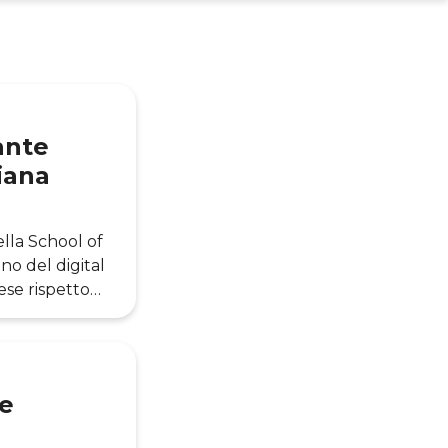
ante
liana
ella School of
o del digital
aese rispetto
ulturali che
icolare il gap
cnologie
e