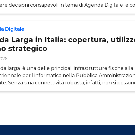
re decisioni consapevoli in tema di Agenda Digitale e 
’effettiva attuazione dei piani strategici di digitalizzazion
iluppare questa conoscenza occorre un sistema di misura
e, completo e condiviso a livello internazionale. Il Digita
a Digitale
y Index&nbs
a Larga in Italia: copertura, utilizz
no strategico
2026
da larga è una delle principali infrastrutture fisiche alla
triennale per l’informatica nella Pubblica Amministrazion
te. Senza una connettività robusta, infatti, non si posson
tamente i benefici associati allo sviluppo delle altre inf
e (ad esempio i data center) e immateriali (ad esempio S
). In questo articolo, attraverso la ricerca dell’Osserva
le del Pol