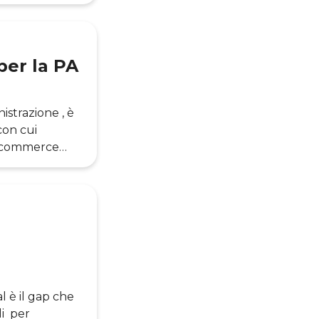
contiene: Esso
uale fanno
descrivono la
per la PA
strazione , è
con cui
 e-commerce
zi Informativi
 per
to articolo
al è il gap che
li per