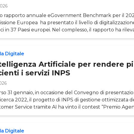
2026
o rapporto annuale eGovernment Benchmark per il 2024
sione Europea ha presentato il livello di digitalizzazione
ci in 37 Paesi europei. Nel complesso, il rapporto ha rileva
ramenti nei diversi Stati, che hanno portato a un compl
vizi online. Tuttavia, rimangono disparità rilevanti tra i Paes
ioni e tra i servizi per le imprese e quelli per i cittadini. L’Ita
a Digitale
ppo, non si posiziona in cima
telligenza Artificiale per rendere p
cienti i servizi INPS
026
rso 31 gennaio, in occasione del Convegno di presentazion
ricerca 2022, il progetto di INPS di gestione ottimizzata de
tomer Service tramite AI ha vinto il contest “Premio Agen
terno della categoria “Attuazione dell’Agenda Digitale”. L
va, in particolare, per capacità di impatto sulla capacità d
istanze degli utenti e per il forte carattere innovativo ric
a Digitale