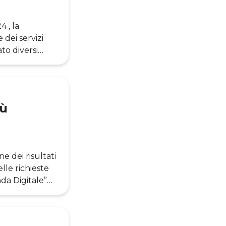
 , la
 dei servizi
to diversi
essivo aumento
i, tra le
lia,
iù
e dei risultati
lle richieste
da Digitale”
a soluzione
i gestione
onosciuto sia