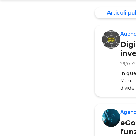
Articoli pu
Agend
Digi
inve
29/01/
In que
Manage
divide 
agli al
attrav
che se
Agend
digitali
eGo
fun