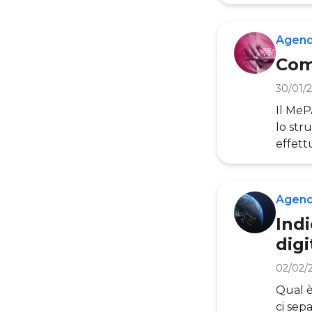
promoz
si ins
parte 
Agend
vision
Com
30/01/
Il MeP
lo str
effett
B2g su
Pubbli
ottimi
Agend
approf
Indi
digi
02/02/
Qual è 
ci sep