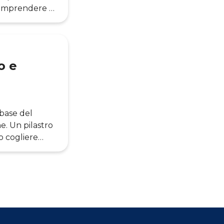
comprendere a
e nazionale.
 solido,
l Economy and
o e
 base del
e. Un pilastro
o cogliere
rastrutture
PID e
torio Agenda