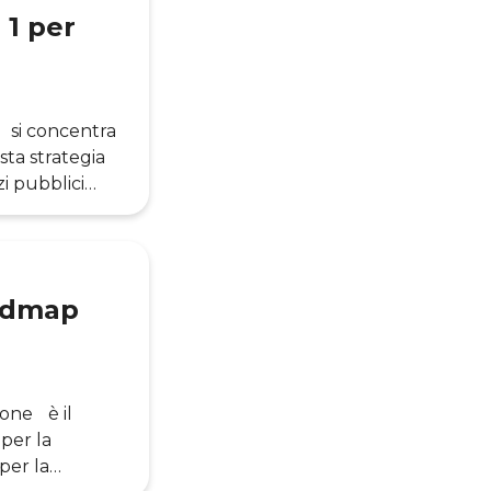
 1 per
) si concentra
sta strategia
zi pubblici
 di questo
o
lica italiana
oadmap
ione è il
 per la
per la