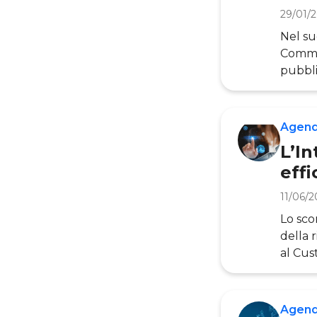
29/01/
Nel su
Commis
pubbli
miglio
dei ser
istituz
Agend
purtro
L’In
effi
11/06/2
Lo sco
della 
al Cus
all’in
spicca
delle 
Agend