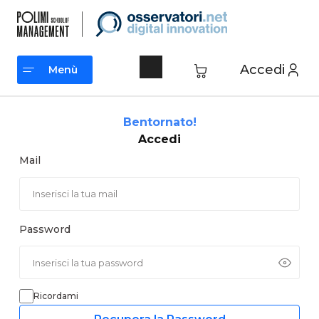
Vai
al
contenuto
Accedi
Menù
Menù
Bentornato!
Accedi
Mail
Password
Ricordami