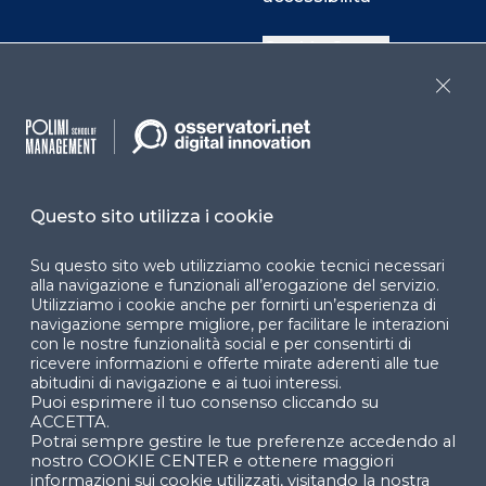
Cookie Center
Close
Facebook
LinkedIn
Instag
Questo sito utilizza i cookie
YouTube
X
Su questo sito web utilizziamo cookie tecnici necessari
alla navigazione e funzionali all’erogazione del servizio.
Utilizziamo i cookie anche per fornirti un’esperienza di
navigazione sempre migliore, per facilitare le interazioni
con le nostre funzionalità social e per consentirti di
ricevere informazioni e offerte mirate aderenti alle tue
abitudini di navigazione e ai tuoi interessi.
Puoi esprimere il tuo consenso cliccando su
© 2024 Copyright © Politecnico di Milano Dipartimento
ACCETTA.
di Ingegneria Gestionale
Potrai sempre gestire le tue preferenze accedendo al
nostro COOKIE CENTER e ottenere maggiori
informazioni sui cookie utilizzati, visitando la nostra