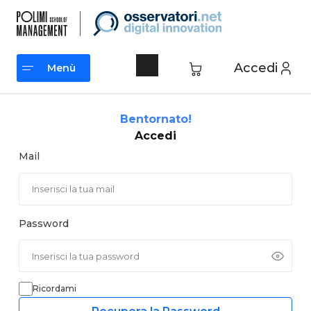
Vai
al
contenuto
Accedi
Menù
Menù
Bentornato!
Accedi
Mail
Password
Ricordami