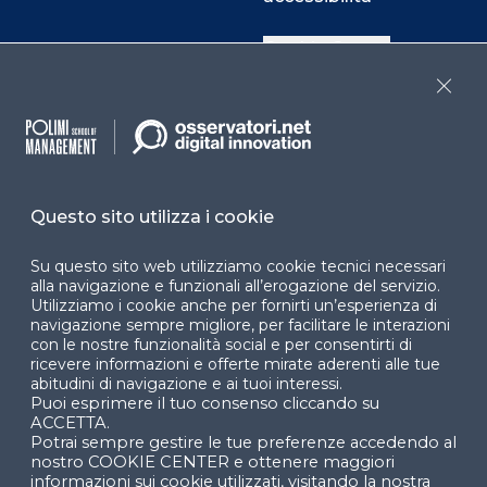
Cookie Center
Close
Facebook
LinkedIn
Instag
Questo sito utilizza i cookie
YouTube
X
Su questo sito web utilizziamo cookie tecnici necessari
alla navigazione e funzionali all’erogazione del servizio.
Utilizziamo i cookie anche per fornirti un’esperienza di
navigazione sempre migliore, per facilitare le interazioni
con le nostre funzionalità social e per consentirti di
ricevere informazioni e offerte mirate aderenti alle tue
abitudini di navigazione e ai tuoi interessi.
Puoi esprimere il tuo consenso cliccando su
© 2024 Copyright © Politecnico di Milano Dipartimento
ACCETTA.
di Ingegneria Gestionale
Potrai sempre gestire le tue preferenze accedendo al
nostro COOKIE CENTER e ottenere maggiori
informazioni sui cookie utilizzati, visitando la nostra