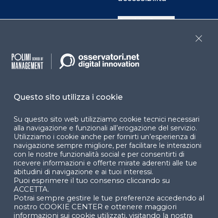
Cookie Center
Close
Facebook
LinkedIn
Instag
Questo sito utilizza i cookie
YouTube
X
Su questo sito web utilizziamo cookie tecnici necessari
alla navigazione e funzionali all’erogazione del servizio.
Utilizziamo i cookie anche per fornirti un’esperienza di
navigazione sempre migliore, per facilitare le interazioni
con le nostre funzionalità social e per consentirti di
ricevere informazioni e offerte mirate aderenti alle tue
abitudini di navigazione e ai tuoi interessi.
Puoi esprimere il tuo consenso cliccando su
© 2024 Copyright © Politecnico di Milano Dipartimento
ACCETTA.
di Ingegneria Gestionale
Potrai sempre gestire le tue preferenze accedendo al
nostro COOKIE CENTER e ottenere maggiori
informazioni sui cookie utilizzati, visitando la nostra