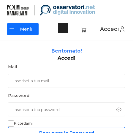
Vai
al
contenuto
Accedi
Menù
Menù
Bentornato!
Accedi
Mail
Password
Ricordami