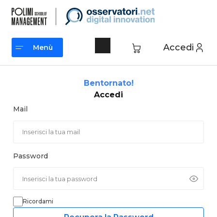
Vai
al
contenuto
Accedi
Menù
Menù
Bentornato!
Accedi
Mail
Password
Ricordami