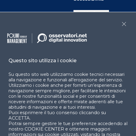
Cookie Center
Close
Facebook
LinkedIn
Instag
Questo sito utilizza i cookie
YouTube
X
Su questo sito web utilizziamo cookie tecnici necessari
alla navigazione e funzionali all’erogazione del servizio.
Utilizziamo i cookie anche per fornirti un’esperienza di
navigazione sempre migliore, per facilitare le interazioni
con le nostre funzionalità social e per consentirti di
ricevere informazioni e offerte mirate aderenti alle tue
abitudini di navigazione e ai tuoi interessi.
Puoi esprimere il tuo consenso cliccando su
© 2024 Copyright © Politecnico di Milano Dipartimento
ACCETTA.
di Ingegneria Gestionale
Potrai sempre gestire le tue preferenze accedendo al
nostro COOKIE CENTER e ottenere maggiori
informazioni sui cookie utilizzati, visitando la nostra