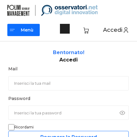
Vai
al
contenuto
Accedi
Menù
Menù
Bentornato!
Accedi
Mail
Password
Ricordami