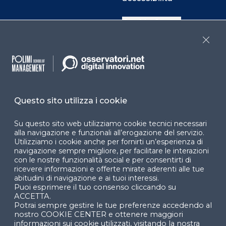
Cookie Center
Close
Facebook
LinkedIn
Instag
Questo sito utilizza i cookie
YouTube
X
Su questo sito web utilizziamo cookie tecnici necessari
alla navigazione e funzionali all’erogazione del servizio.
Utilizziamo i cookie anche per fornirti un’esperienza di
navigazione sempre migliore, per facilitare le interazioni
con le nostre funzionalità social e per consentirti di
ricevere informazioni e offerte mirate aderenti alle tue
abitudini di navigazione e ai tuoi interessi.
Puoi esprimere il tuo consenso cliccando su
© 2024 Copyright © Politecnico di Milano Dipartimento
ACCETTA.
di Ingegneria Gestionale
Potrai sempre gestire le tue preferenze accedendo al
nostro COOKIE CENTER e ottenere maggiori
informazioni sui cookie utilizzati, visitando la nostra