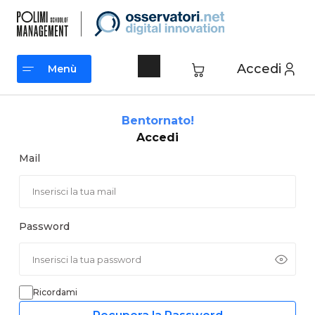
Vai
al
contenuto
Accedi
Menù
Menù
Bentornato!
Accedi
Mail
Password
Ricordami