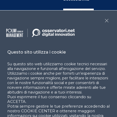
Cookie Center
Close
Facebook
LinkedIn
Instag
Questo sito utilizza i cookie
YouTube
X
Su questo sito web utilizziamo cookie tecnici necessari
alla navigazione e funzionali all’erogazione del servizio.
Utilizziamo i cookie anche per fornirti un’esperienza di
navigazione sempre migliore, per facilitare le interazioni
con le nostre funzionalità social e per consentirti di
ricevere informazioni e offerte mirate aderenti alle tue
abitudini di navigazione e ai tuoi interessi.
Puoi esprimere il tuo consenso cliccando su
© 2024 Copyright © Politecnico di Milano Dipartimento
ACCETTA.
di Ingegneria Gestionale
Potrai sempre gestire le tue preferenze accedendo al
nostro COOKIE CENTER e ottenere maggiori
informazioni sui cookie utilizzati, visitando la nostra