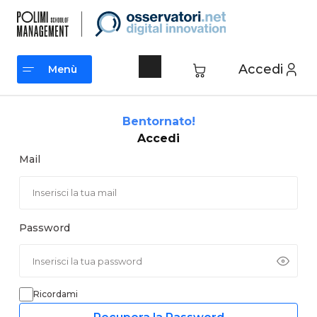
Vai
al
contenuto
Accedi
Menù
Menù
Bentornato!
Accedi
Mail
Password
Ricordami