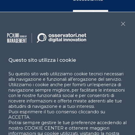
Cookie Center
Close
Facebook
LinkedIn
Instag
Questo sito utilizza i cookie
YouTube
X
Su questo sito web utilizziamo cookie tecnici necessari
alla navigazione e funzionali all’erogazione del servizio.
Utilizziamo i cookie anche per fornirti un’esperienza di
navigazione sempre migliore, per facilitare le interazioni
con le nostre funzionalità social e per consentirti di
ricevere informazioni e offerte mirate aderenti alle tue
abitudini di navigazione e ai tuoi interessi.
Puoi esprimere il tuo consenso cliccando su
© 2024 Copyright © Politecnico di Milano Dipartimento
ACCETTA.
di Ingegneria Gestionale
Potrai sempre gestire le tue preferenze accedendo al
nostro COOKIE CENTER e ottenere maggiori
informazioni sui cookie utilizzati, visitando la nostra