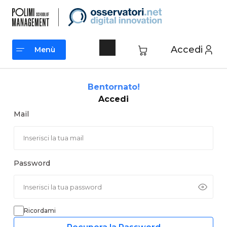
Vai
al
contenuto
Accedi
Menù
Menù
Bentornato!
Accedi
Mail
Password
Ricordami