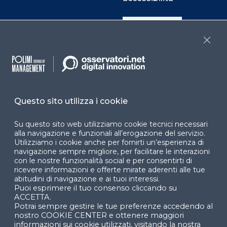
Cookie Center
Close
Facebook
LinkedIn
Instag
Questo sito utilizza i cookie
YouTube
X
Su questo sito web utilizziamo cookie tecnici necessari
alla navigazione e funzionali all’erogazione del servizio.
Utilizziamo i cookie anche per fornirti un’esperienza di
navigazione sempre migliore, per facilitare le interazioni
con le nostre funzionalità social e per consentirti di
ricevere informazioni e offerte mirate aderenti alle tue
abitudini di navigazione e ai tuoi interessi.
Puoi esprimere il tuo consenso cliccando su
© 2024 Copyright © Politecnico di Milano Dipartimento
ACCETTA.
di Ingegneria Gestionale
Potrai sempre gestire le tue preferenze accedendo al
nostro COOKIE CENTER e ottenere maggiori
informazioni sui cookie utilizzati, visitando la nostra