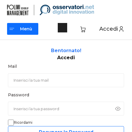
Vai
al
contenuto
Accedi
Menù
Menù
Bentornato!
Accedi
Mail
Password
Ricordami