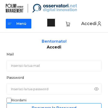
Vai
al
contenuto
Accedi
Menù
Menù
Bentornato!
Accedi
Mail
Password
Ricordami