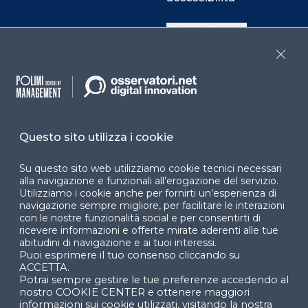
Cookie Center
Close
Facebook
LinkedIn
Instag
Questo sito utilizza i cookie
YouTube
X
Su questo sito web utilizziamo cookie tecnici necessari
alla navigazione e funzionali all’erogazione del servizio.
Utilizziamo i cookie anche per fornirti un’esperienza di
navigazione sempre migliore, per facilitare le interazioni
con le nostre funzionalità social e per consentirti di
ricevere informazioni e offerte mirate aderenti alle tue
abitudini di navigazione e ai tuoi interessi.
Puoi esprimere il tuo consenso cliccando su
© 2024 Copyright © Politecnico di Milano Dipartimento
ACCETTA.
di Ingegneria Gestionale
Potrai sempre gestire le tue preferenze accedendo al
nostro COOKIE CENTER e ottenere maggiori
informazioni sui cookie utilizzati, visitando la nostra