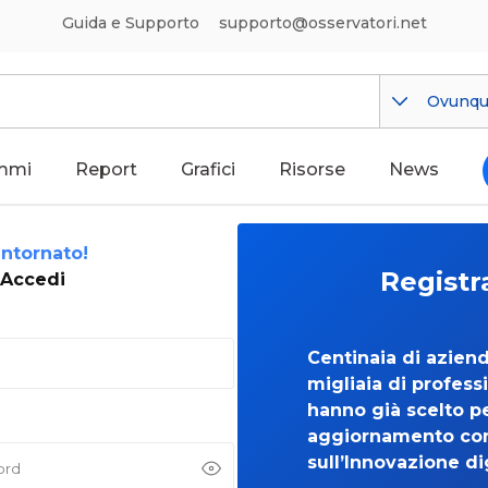
Guida e Supporto
supporto@osservatori.net
Ovunq
mmi
Report
Grafici
Risorse
News
ntornato!
Registr
Accedi
Centinaia di azien
migliaia di professi
hanno già scelto per
aggiornamento co
sull’Innovazione di