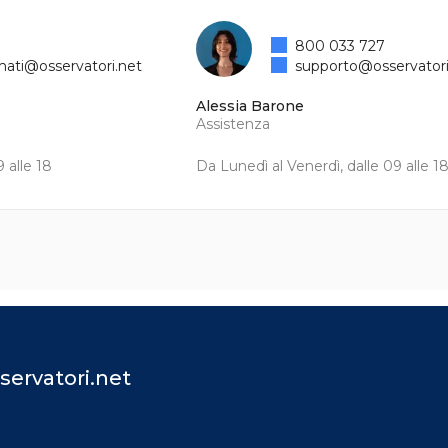
800 033 727
mati@osservatori.net
supporto@osservatori
Alessia Barone
Assistenza
 alle 18
Da Lunedì al Venerdì, dalle 09 alle 1
servatori.net