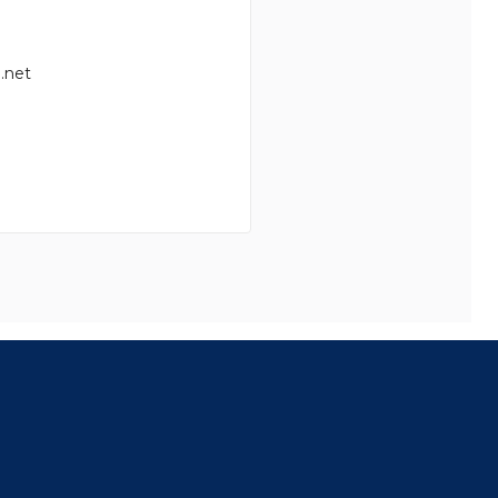
.net
8