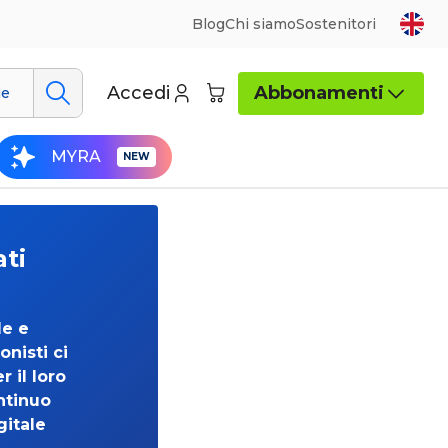
Blog
Chi siamo
Sostenitori
Accedi
Abbonamenti
ue
MYRA
ati
de e
onisti ci
 il loro
ntinuo
gitale