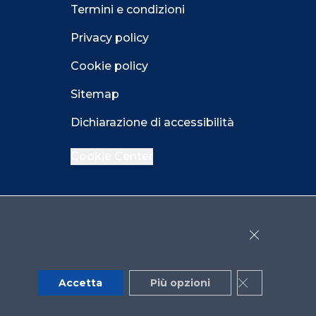
Termini e condizioni
Privacy policy
Cookie policy
Sitemap
Dichiarazione di accessibilità
Cookie Center
Facebook
LinkedIn
Instagram
Close GDPR 
YouTube
X
Accetta
Più opzioni
Close GDPR 