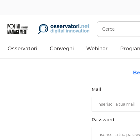
Vai
al
contenuto
Cerca
Osservatori
Convegni
Webinar
Progra
Be
Mail
Password