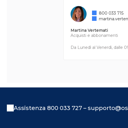
800 033 715
martina.verte
Martina Vertemati
Acquisti e abbonamenti
Da Lunedì al Venerdì, dalle 09
Assistenza 800 033 727 – supporto@os