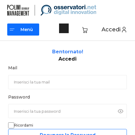
Vai
al
contenuto
Accedi
Menù
Menù
Bentornato!
Accedi
Mail
Password
Ricordami