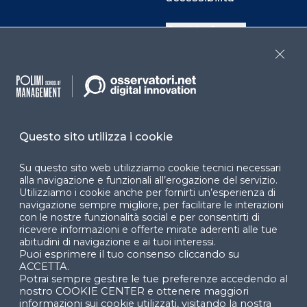
Cookie Center
Close
Facebook
LinkedIn
Instag
Questo sito utilizza i cookie
YouTube
X
Su questo sito web utilizziamo cookie tecnici necessari
alla navigazione e funzionali all’erogazione del servizio.
Utilizziamo i cookie anche per fornirti un’esperienza di
navigazione sempre migliore, per facilitare le interazioni
con le nostre funzionalità social e per consentirti di
ricevere informazioni e offerte mirate aderenti alle tue
abitudini di navigazione e ai tuoi interessi.
Puoi esprimere il tuo consenso cliccando su
© 2024 Copyright © Politecnico di Milano Dipartimento
ACCETTA.
di Ingegneria Gestionale
Potrai sempre gestire le tue preferenze accedendo al
nostro COOKIE CENTER e ottenere maggiori
informazioni sui cookie utilizzati, visitando la nostra