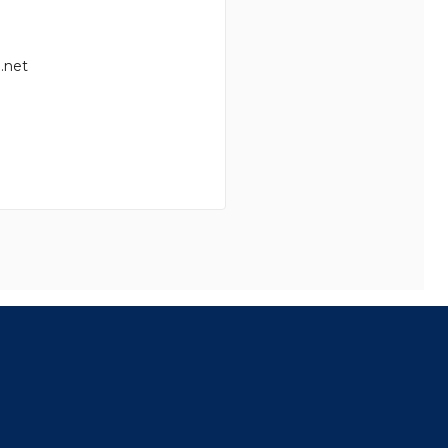
.net
8