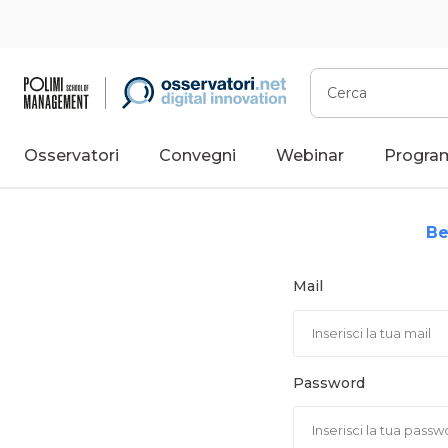
Vai
al
contenuto
Cerca
Osservatori
Convegni
Webinar
Progra
Be
Mail
Password