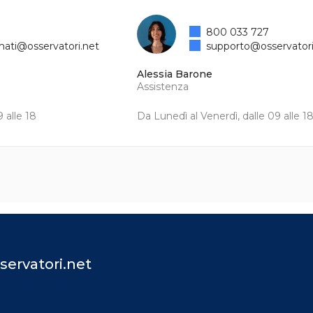
800 033 727
mati@osservatori.net
supporto@osservatori
Alessia Barone
Assistenza
 alle 18
Da Lunedì al Venerdì, dalle 09 alle 1
servatori.net