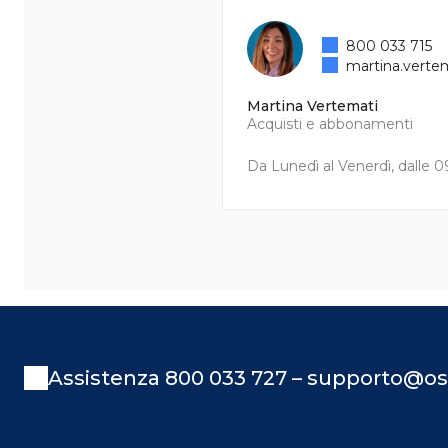
800 033 715
martina.verte
Martina Vertemati
Acquisti e abbonamenti
Da Lunedì al Venerdì, dalle 09
Assistenza 800 033 727 – supporto@os