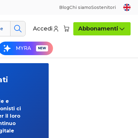
Blog
Chi siamo
Sostenitori
Accedi
Abbonamenti
ue
MYRA
ati
de e
onisti ci
 il loro
ntinuo
gitale