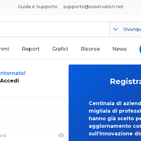
Guida e Supporto
supporto@osservatori.net
Ovunq
mmi
Report
Grafici
Risorse
News
ntornato!
Registr
Accedi
Centinaia di azien
migliaia di professi
hanno già scelto per
aggiornamento co
sull’Innovazione di