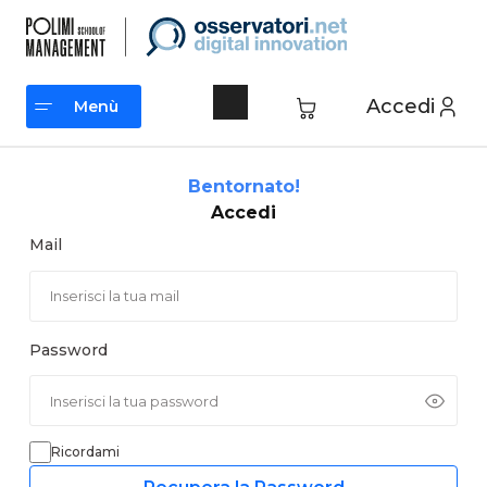
Vai
al
contenuto
Accedi
Menù
Menù
Bentornato!
Accedi
Mail
Password
Ricordami