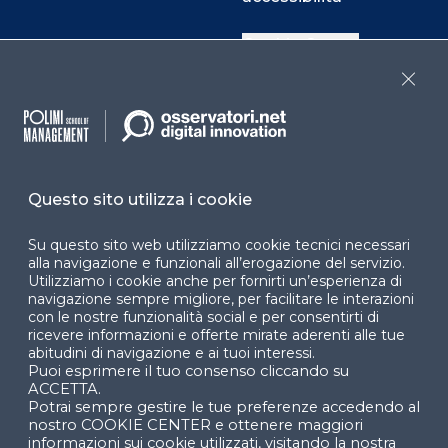
Cookie Center
Close
Facebook
LinkedIn
Instag
Questo sito utilizza i cookie
YouTube
X
Su questo sito web utilizziamo cookie tecnici necessari
alla navigazione e funzionali all’erogazione del servizio.
Utilizziamo i cookie anche per fornirti un’esperienza di
navigazione sempre migliore, per facilitare le interazioni
con le nostre funzionalità social e per consentirti di
ricevere informazioni e offerte mirate aderenti alle tue
abitudini di navigazione e ai tuoi interessi.
Puoi esprimere il tuo consenso cliccando su
© 2024 Copyright © Politecnico di Milano Dipartimento
ACCETTA.
di Ingegneria Gestionale
Potrai sempre gestire le tue preferenze accedendo al
nostro COOKIE CENTER e ottenere maggiori
informazioni sui cookie utilizzati, visitando la nostra