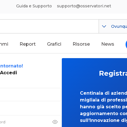
Guida e Supporto
supporto@osservatori.net
Ovunq
mmi
Report
Grafici
Risorse
News
ntornato!
Registr
Accedi
Centinaia di azien
migliaia di professi
hanno già scelto per
aggiornamento co
sull’Innovazione di