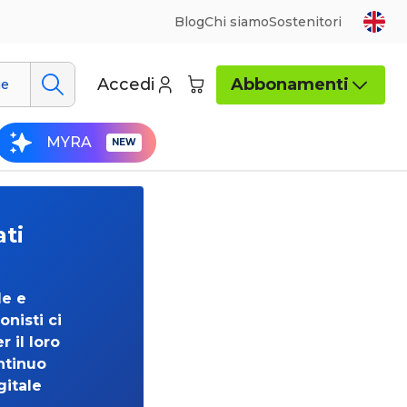
Blog
Chi siamo
Sostenitori
Accedi
Abbonamenti
ue
MYRA
ati
de e
onisti ci
 il loro
ntinuo
gitale