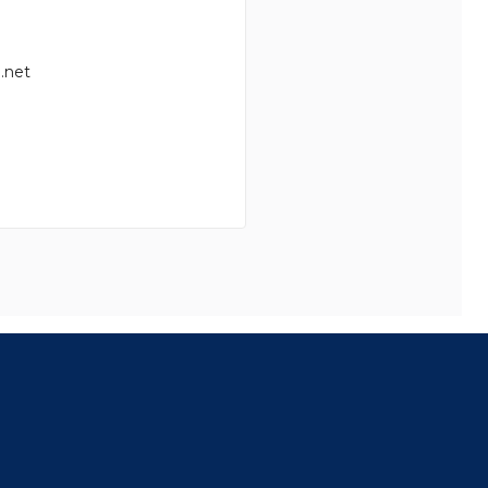
.net
8