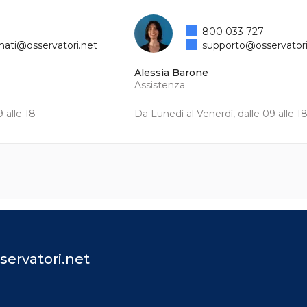
800 033 727
mati@osservatori.net
supporto@osservatori
Alessia Barone
Assistenza
 alle 18
Da Lunedì al Venerdì, dalle 09 alle 1
servatori.net