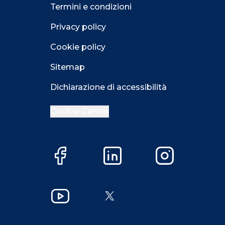
Termini e condizioni
Privacy policy
Cookie policy
Sitemap
Dichiarazione di accessibilità
Cookie Center
Facebook
LinkedIn
Instagram
Close GDPR 
YouTube
X
Accetta
Più opzioni
Close GDPR 