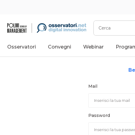
Vai
al
contenuto
Cerca
Osservatori
Convegni
Webinar
Progra
Be
Mail
Password