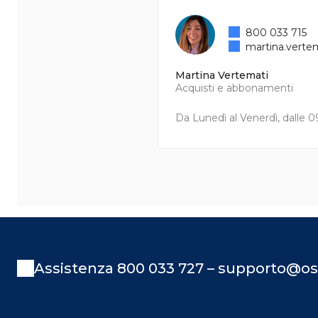
800 033 715
martina.verte
Martina Vertemati
Acquisti e abbonamenti
Da Lunedì al Venerdì, dalle 09
Assistenza 800 033 727 – supporto@os