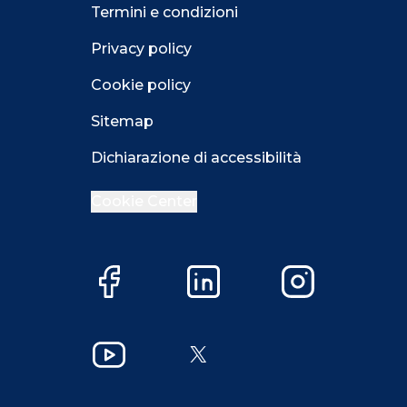
Termini e condizioni
Privacy policy
Cookie policy
Sitemap
Dichiarazione di accessibilità
Cookie Center
Facebook
LinkedIn
Instagram
Close GDPR 
YouTube
X
Accetta
Più opzioni
Close GDPR 