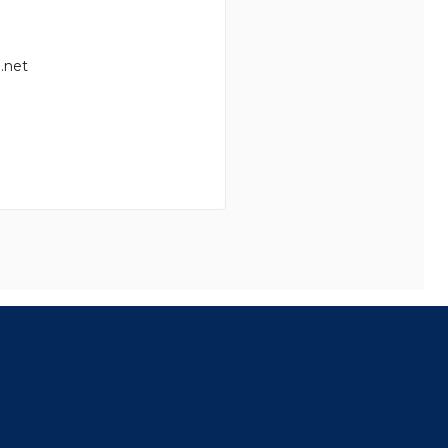
.net
8