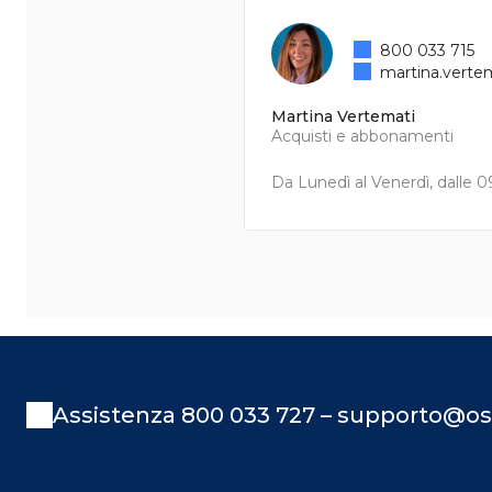
800 033 715
martina.verte
Martina Vertemati
Acquisti e abbonamenti
Da Lunedì al Venerdì, dalle 09
Assistenza 800 033 727 – supporto@os