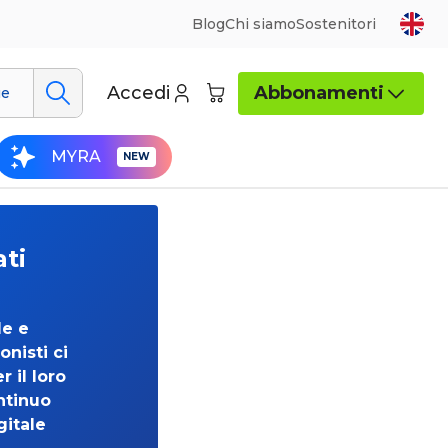
Blog
Chi siamo
Sostenitori
Accedi
Abbonamenti
ue
MYRA
ati
de e
onisti ci
 il loro
ntinuo
gitale