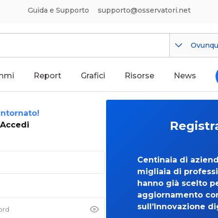
Guida e Supporto
supporto@osservatori.net
Ovunq
mmi
Report
Grafici
Risorse
News
ntornato!
Registr
Accedi
Centinaia di azien
migliaia di professi
hanno già scelto per
aggiornamento co
sull’Innovazione di