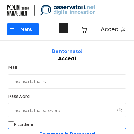
Vai
al
contenuto
Accedi
Menù
Menù
Bentornato!
Accedi
Mail
Password
Ricordami