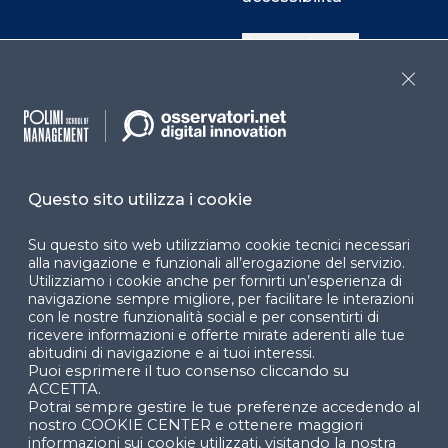
Cookie Center
Close
Facebook
LinkedIn
Instag
Questo sito utilizza i cookie
YouTube
X
Su questo sito web utilizziamo cookie tecnici necessari
alla navigazione e funzionali all’erogazione del servizio.
Utilizziamo i cookie anche per fornirti un’esperienza di
navigazione sempre migliore, per facilitare le interazioni
con le nostre funzionalità social e per consentirti di
ricevere informazioni e offerte mirate aderenti alle tue
abitudini di navigazione e ai tuoi interessi.
Puoi esprimere il tuo consenso cliccando su
© 2024 Copyright © Politecnico di Milano Dipartimento
ACCETTA.
di Ingegneria Gestionale
Potrai sempre gestire le tue preferenze accedendo al
nostro COOKIE CENTER e ottenere maggiori
informazioni sui cookie utilizzati, visitando la nostra