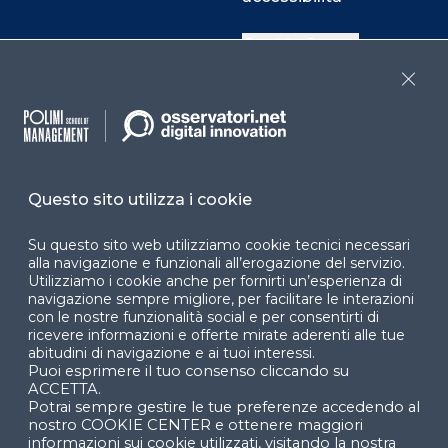
Cookie Center
Close
Facebook
LinkedIn
Instag
Questo sito utilizza i cookie
YouTube
X
Su questo sito web utilizziamo cookie tecnici necessari
alla navigazione e funzionali all’erogazione del servizio.
Utilizziamo i cookie anche per fornirti un’esperienza di
navigazione sempre migliore, per facilitare le interazioni
con le nostre funzionalità social e per consentirti di
ricevere informazioni e offerte mirate aderenti alle tue
abitudini di navigazione e ai tuoi interessi.
Puoi esprimere il tuo consenso cliccando su
© 2024 Copyright © Politecnico di Milano Dipartimento
ACCETTA.
di Ingegneria Gestionale
Potrai sempre gestire le tue preferenze accedendo al
nostro COOKIE CENTER e ottenere maggiori
informazioni sui cookie utilizzati, visitando la nostra