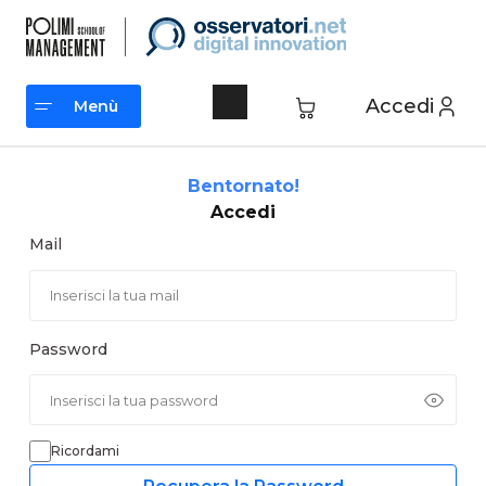
Vai
al
contenuto
Accedi
Menù
Menù
Bentornato!
Accedi
Mail
Password
Ricordami