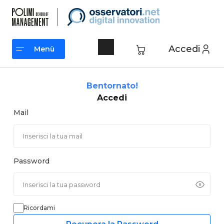
Vai
al
contenuto
Accedi
Menù
Menù
Bentornato!
Accedi
Mail
Password
Ricordami