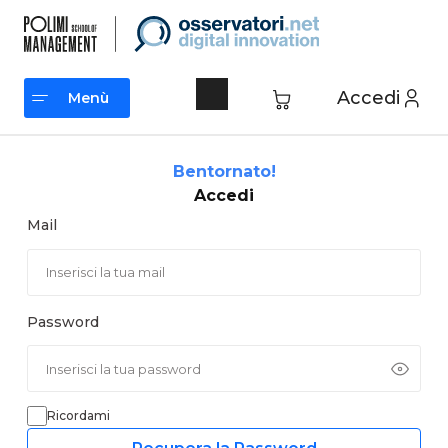
Vai
al
contenuto
Accedi
Menù
Menù
Bentornato!
Accedi
Mail
Password
Ricordami