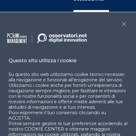
Cookie Center
Close
Facebook
LinkedIn
Instag
Questo sito utilizza i cookie
YouTube
X
Su questo sito web utilizziamo cookie tecnici necessari
alla navigazione e funzionali all’erogazione del servizio.
Utilizziamo i cookie anche per fornirti un’esperienza di
navigazione sempre migliore, per facilitare le interazioni
con le nostre funzionalità social e per consentirti di
ricevere informazioni e offerte mirate aderenti alle tue
abitudini di navigazione e ai tuoi interessi.
Puoi esprimere il tuo consenso cliccando su
© 2024 Copyright © Politecnico di Milano Dipartimento
ACCETTA.
di Ingegneria Gestionale
Potrai sempre gestire le tue preferenze accedendo al
nostro COOKIE CENTER e ottenere maggiori
informazioni sui cookie utilizzati, visitando la nostra